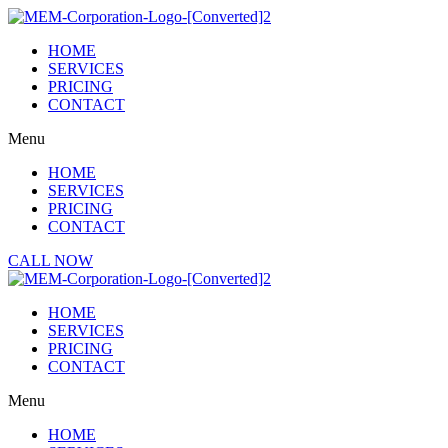
Skip
to
HOME
content
SERVICES
PRICING
CONTACT
Menu
HOME
SERVICES
PRICING
CONTACT
CALL NOW
HOME
SERVICES
PRICING
CONTACT
Menu
HOME