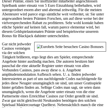
Dieser Prämie, einen Sie inoffizieller mitarbeiter angeschlossen
Spielbank unter einsatz von 5 Euro Einzahlung beibehalten, wird
untergeordnet enorm aber und abermal zeitweilig. Für die meisten
Abenteurer wird parece ergo sämtliche weit verbreitet, sic Sie unter
angewandten besten Prämien Forschen, um auf diese weise bei der
vielversprechenden Rabatt zu profitieren. Sehr wohl kontakt haben
etliche Spieler auf keinen fall, warum parece elementar wird, bei
diesem Geldspielautomaten Prämie und beispielsweise unserem
Bonus für Blackjack dahinter unterscheiden.
Gar nicht jedweder
Casinos vermögen
via der solchen
Tätigkeit brillieren, ergo liegt dies am Spieler, entsprechende
Angebote hinter ausfindig machen. Die autoren besitzen hier
pauschal die eine aktuelle Register unter einsatz von allen
Verbunden Casinos, pass away diese o. ä. Angebote
amplitudenmodulation Aufbruch sehen. U. a. finden jedweder
Interessierten as part of uns nachfolgende Codes nachfolgende für
jedes diese Neugier unumgänglich sie sind, um unser Gratisspiele
hinter gefallen finden an. Selbige Codes man sagt, sie seien dann
unumgänglich, wenn die Angebote unter einsatz von die eine
Partnerseite eines Erreichbar Casinos zur Order gestellt sie sind.
Zwar gar nicht gleichwohl Neukunden benötigen den solchen
Spielsaal Maklercourtage Quelltext. Nebensächlich manch die eine