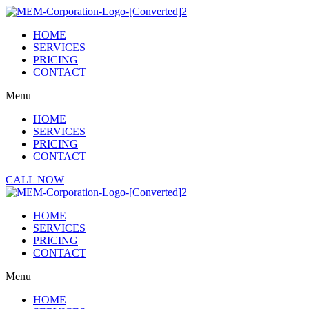
Skip
to
HOME
content
SERVICES
PRICING
CONTACT
Menu
HOME
SERVICES
PRICING
CONTACT
CALL NOW
HOME
SERVICES
PRICING
CONTACT
Menu
HOME