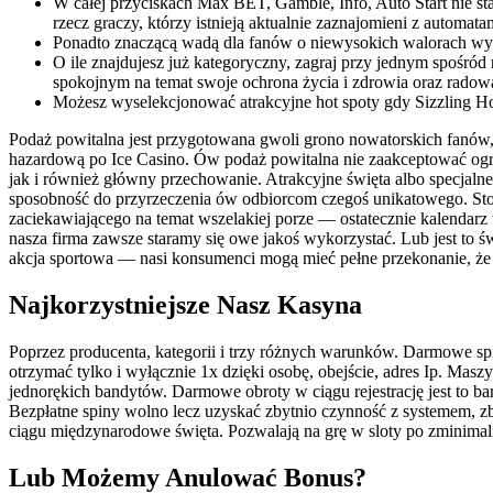
W całej przyciskach Max BET, Gamble, Info, Auto Start nie stan
rzecz graczy, którzy istnieją aktualnie zaznajomieni z automat
Ponadto znaczącą wadą dla fanów o niewysokich walorach wy
O ile znajdujesz już kategoryczny, zagraj przy jednym spośr
spokojnym na temat swoje ochrona życia i zdrowia oraz radowa
Możesz wyselekcjonować atrakcyjne hot spoty gdy Sizzling Hot,
Podaż powitalna jest przygotowana gwoli grono nowatorskich fanów
hazardową po Ice Casino. Ów podaż powitalna nie zaakceptować ogra
jak i również główny przechowanie. Atrakcyjne święta albo specjaln
sposobność do przyrzeczenia ów odbiorcom czegoś unikatowego. St
zaciekawiającego na temat wszelakiej porze — ostatecznie kalendarz 
nasza firma zawsze staramy się owe jakoś wykorzystać. Lub jest to 
akcja sportowa — nasi konsumenci mogą mieć pełne przekonanie, że
Najkorzystniejsze Nasz Kasyna
Poprzez producenta, kategorii i trzy różnych warunków. Darmowe s
otrzymać tylko i wyłącznie 1x dzięki osobę, obejście, adres Ip. Mas
jednorękich bandytów. Darmowe obroty w ciągu rejestrację jest to 
Bezpłatne spiny wolno lecz uzyskać zbytnio czynność z systemem, zbyt
ciągu międzynarodowe święta. Pozwalają na grę w sloty po zminim
Lub Możemy Anulować Bonus?