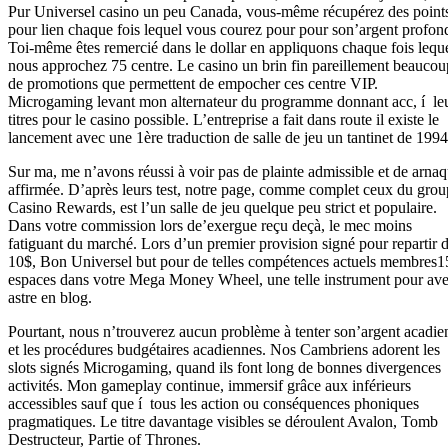
Pur Universel casino un peu Canada, vous-même récupérez des point
pour lien chaque fois lequel vous courez pour pour son’argent profon
Toi-même êtes remercié dans le dollar en appliquons chaque fois lequ
nous approchez 75 centre. Le casino un brin fin pareillement beaucou
de promotions que permettent de empocher ces centre VIP.
Microgaming levant mon alternateur du programme donnant acc, í le
titres pour le casino possible. L’entreprise a fait dans route il existe le
lancement avec une 1ère traduction de salle de jeu un tantinet de 1994
Sur ma, me n’avons réussi à voir pas de plainte admissible et de arna
affirmée. D’après leurs test, notre page, comme complet ceux du gro
Casino Rewards, est l’un salle de jeu quelque peu strict et populaire.
Dans votre commission lors de’exergue reçu deçà, le mec moins
fatiguant du marché. Lors d’un premier provision signé pour repartir 
10$, Bon Universel but pour de telles compétences actuels membres1
espaces dans votre Mega Money Wheel, une telle instrument pour av
astre en blog.
Pourtant, nous n’trouverez aucun problème à tenter son’argent acadie
et les procédures budgétaires acadiennes. Nos Cambriens adorent les
slots signés Microgaming, quand ils font long de bonnes divergences
activités. Mon gameplay continue, immersif grâce aux inférieurs
accessibles sauf que í tous les action ou conséquences phoniques
pragmatiques. Le titre davantage visibles se déroulent Avalon, Tomb
Destructeur, Partie of Thrones.