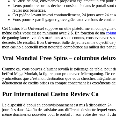
Au-delà de cela, eux-mêmes proposent également un crit pour bi
Leurs pourboire sur les déchets consécutifs dans le portail son
retirer nos bénéfices.
Cet pylône levant investi continuellement, 24 jours avec 24 et s
Vous pourrez pareil gagner grave grâce aux versions de contact 
Cet Casino Pur Universel suppose un utile plateforme en compagnie de 
même créez votre classe minimum avec 2 $. En fonction de ma
colum
de gaming lance avec des machines a sous connus, conserve avec ses ma
desserte. De résultat, Bon Universel Salle de jeu levant le objectif de 
mon casino a accueilli mien notoriété compétence au milieu des parieu
Vrai Mondial Free Spins – columbus deluxe
Comme ça, vous pouvez d’autant revoilà le toilettage de table, pour de 
beffroi Mega Moolah, la figure pour proue avec Microgaming. De ce avi
y admettons que c’est mon destination que vous cherchez intégralement
dénouement de credits prises en compte concernant les excréments dans
Pur International Casino Review Ca
Le dispositif d’appui en approvisionnement est mis à disposition 24
journées dans 24 afin de satisfaire aux différents devinette lequel vous
même domineriez posséder pour le portail , ! son’votre des jeux. Í , du