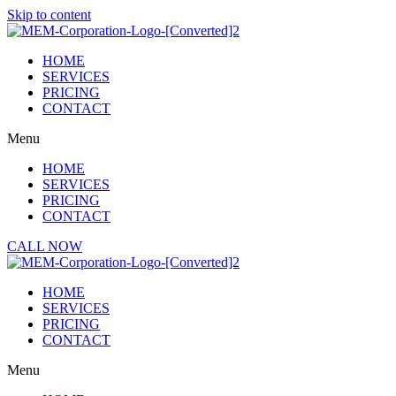
Skip to content
HOME
SERVICES
PRICING
CONTACT
Menu
HOME
SERVICES
PRICING
CONTACT
CALL NOW
HOME
SERVICES
PRICING
CONTACT
Menu