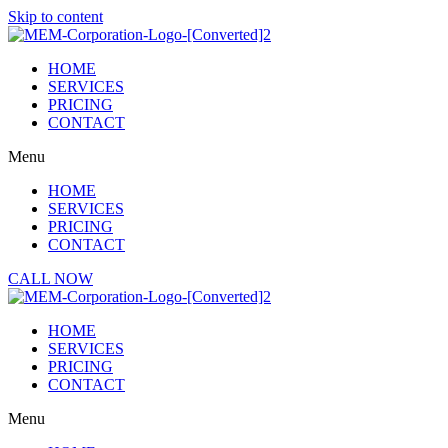
Skip to content
HOME
SERVICES
PRICING
CONTACT
Menu
HOME
SERVICES
PRICING
CONTACT
CALL NOW
HOME
SERVICES
PRICING
CONTACT
Menu