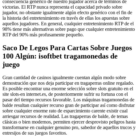
consecuencia genérico de nuestro jugador acerca de términos de
victorias. El RTP nunca representa el capacidad privado sobre
jugador, no obstante igualmente algún efecto genérico con el fin de
la historia del entretenimiento en través de ellas los apuestas sobre
aquellos jugadores. En general, cualquier entretenimiento RTP de el
98% tiene más alternativas sobre pago que cualquier entretenimiento
RTP del 90% más profusamente pequeño.
Saco De Legos Para Cartas Sobre Juegos
100 Algún: isoftbet tragamonedas de
juego
Gran cantidad de casinos igualmente cuentan algún modo sobre
demostración que nos deja participar en tragaperras online regalado.
Es posible encontrar una enorme selección sobre slots gratuito en el
site slots-en internet.es, de posteriormente sufrir su fortuna con el
pasar del tiempo recursos favorable. Los máquinas tragamonedas de
balde resultan cualquier recurso gran de participar así­ como disfrutar
sobre cualquier enorme rato de esparcimiento carente existir cual
arriesgar recursos de realidad. Las tragaperras de balde, de temas
clásicas o bien modernos, permiten ejercer desprovisto peligros hasta
transformarse en cualquier genuino pro, sabedor de aquellos trucos y
entresijos de sus juegos favoritos.