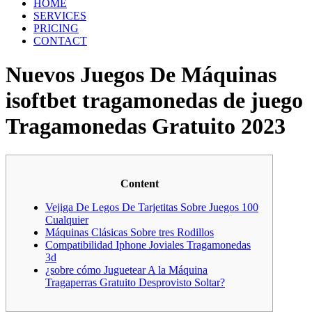
HOME
SERVICES
PRICING
CONTACT
Nuevos Juegos De Máquinas
isoftbet tragamonedas de juego
Tragamonedas Gratuito 2023
Content
Vejiga De Legos De Tarjetitas Sobre Juegos 100
Cualquier
Máquinas Clásicas Sobre tres Rodillos
Compatibilidad Iphone Joviales Tragamonedas
3d
¿sobre cómo Juguetear A la Máquina
Tragaperras Gratuito Desprovisto Soltar?