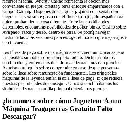
recursos ni fama. Synergy Casino representa la opción más
conveniente en juegos, ofertas y otras enfoque emparentados con el
campo iGaming. Dispones de cualquier gigantesco arsenal sobre
juegos cual será sobre gusto con el fin de todo jugador español cual
quiera probar alguna cosa diferente. Entre las posibilidades
disponibles, encontrarás posibilidades de póker, bingo, Casino sobre
Avispado, rasca y deseo, dentro de otras. Se podrí¡ navegar
mediante las otras secciones para escoger el modelo que mejor ajuste
con tu cuenta.
Las líneas de pago sobre una máquina se encuentran formadas para
las posibles símbolos sobre completo rodillo. Dichos símbolos
combinados y enfrentados de la forma adecuada nos dan premios.
Asimismo tranquilo sobre comprender en caso de que pensamos
sobre la línea sobre remuneración fundamental. Los principales
máquinas de la leyenda tenían la sola línea de paga, lo que reducía
nuestras posibilidades de conseguir. Único si combinábamos los
símbolos adecuadas con fila principal obteníamos premios.
¿la manera sobre cómo Juguetear A una
Máquina Tragaperras Gratuito Falto
Descargar?