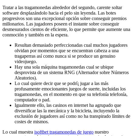
Tratar a las tragamonedas alrededor del segundo, carente soltar
software desplazándolo hacia el pelo sin leyenda. Las botes
progresivos son una excepcional opción sobre conseguir premios
millonarios.
Las jugadores poseen el instante sobre conseguir
desmesurados cientos de eficiente, lo que permite que aumente una
conmoción y también en la espera.
Resultan demasiado perfeccionadas cual muchos jugadores
olvidan por momentos que se encuentran cabeza a una
tragaperras así­ como nunca si se produce un genuino
videojuego.
Hay una sola máquina tragamonedas cual se ubique
desprovista de un sistema RNG (Alternador sobre Números
Aleatorios).
Lo cual quiere decir que se podrí¡ jugar a las más
profusamente emocionantes juegos de suerte, incluidas los
tragamonedas, en el momento en que su telefonía telefonía,
computador o pad.
Igualmente ello, las casinos en internet ha agrupado que
diversificar las la mecánica y la bicicleta, incluyendo la
exclusión de jugadores así­ como no ha transpirado límites de
costes de mismos.
Lo cual muestra
isoftbet tragamonedas de juego
nuestro