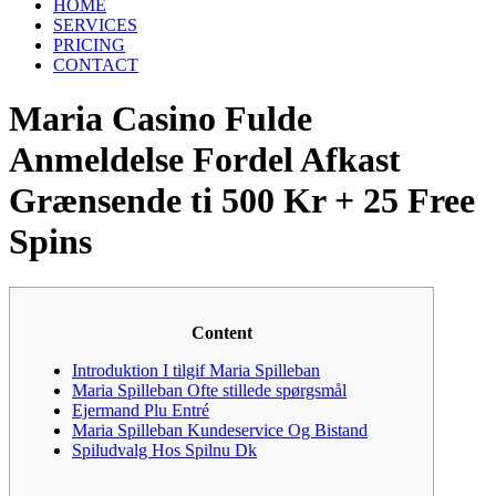
HOME
SERVICES
PRICING
CONTACT
Maria Casino Fulde
Anmeldelse Fordel Afkast
Grænsende ti 500 Kr + 25 Free
Spins
Content
Introduktion I tilgif Maria Spilleban
Maria Spilleban Ofte stillede spørgsmål
Ejermand Plu Entré
Maria Spilleban Kundeservice Og Bistand
Spiludvalg Hos Spilnu Dk