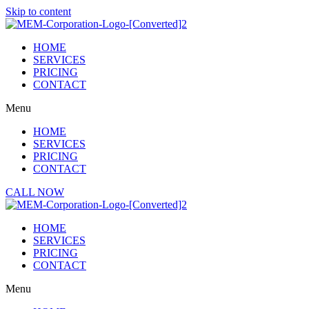
Skip to content
HOME
SERVICES
PRICING
CONTACT
Menu
HOME
SERVICES
PRICING
CONTACT
CALL NOW
HOME
SERVICES
PRICING
CONTACT
Menu