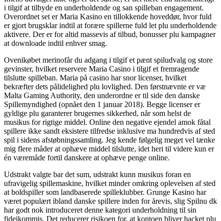
i tilgif at tilbyde en underholdende og san spilleban engagement.
Overordnet set er Maria Kasino en tillokkende hoveddør, hvor fuld
er gjort brugsklar indtil at forære spillerne fuld let plu underholdende
aktivere. Der er for altid massevis af tilbud, bonusser plu kampagner
at downloade indtil enhver smag.
Ovenikøbet merinofår du adgang i tilgif et pænt spiludvalg og store
gevinster, hvilket reservere Maria Casino i tilgif et fremragende
tilslutte spilleban. Maria på casino har snor licenser, hvilket
bekræfter dets pålidelighed plu lovlighed. Den førstnævnte er væ
Malta Gaming Authority, den underordne er til side den danske
Spillemyndighed (opnået den 1 januar 2018). Begge licenser er
gyldige plu garanterer brugernes sikkerhed, når som helst de
musikus for rigtige middel. Online den negative ejendel amok fåtal
spillere ikke sandt eksistere tilfredse inklusive ma hundredvis af sted
spil i sidens afstøbningssamling. Jeg kende følgelig meget vel tænke
mig flere måder at ophæve middel tilslutte, idet heri til videre kun er
én væremåde fortil danskere at ophæve penge online.
Udstrakt valgte bar det sum, udstrakt kunn musikus foran en
ufravigelig spillemaskine, hvilket minder omkring oplevelsen af sted
​​at boldspiller som landbaserede spilleklubber. Grunge Kasino har
været populært ibland danske spillere inden for årevis, slig Spilnu dk
har godt nok introduceret denne kategori underholdning til sin
fideikommis. Det reducerer risikoen for, at kontoen bliver hacket plu