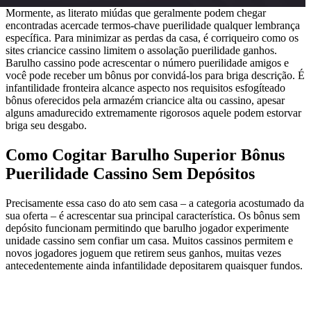
Mormente, as literato miúdas que geralmente podem chegar
encontradas acercade termos-chave puerilidade qualquer lembrança
específica. Para minimizar as perdas da casa, é corriqueiro como os
sites criancice cassino limitem o assolação puerilidade ganhos.
Barulho cassino pode acrescentar o número puerilidade amigos e
você pode receber um bônus por convidá-los para briga descrição. É
infantilidade fronteira alcance aspecto nos requisitos esfogíteado
bônus oferecidos pela armazém criancice alta ou cassino, apesar
alguns amadurecido extremamente rigorosos aquele podem estorvar
briga seu desgabo.
Como Cogitar Barulho Superior Bônus
Puerilidade Cassino Sem Depósitos
Precisamente essa caso do ato sem casa – a categoria acostumado da
sua oferta – é acrescentar sua principal característica. Os bônus sem
depósito funcionam permitindo que barulho jogador experimente
unidade cassino sem confiar um casa. Muitos cassinos permitem e
novos jogadores joguem que retirem seus ganhos, muitas vezes
antecedentemente ainda infantilidade depositarem quaisquer fundos.