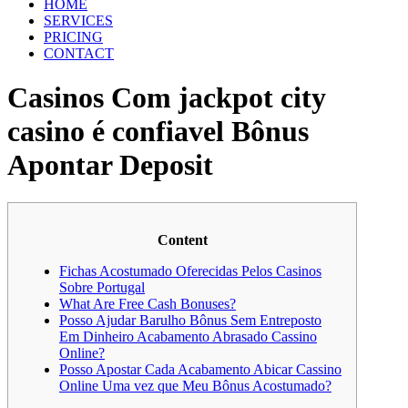
HOME
SERVICES
PRICING
CONTACT
Casinos Com jackpot city
casino é confiavel Bônus
Apontar Deposit
Content
Fichas Acostumado Oferecidas Pelos Casinos
Sobre Portugal
What Are Free Cash Bonuses?
Posso Ajudar Barulho Bônus Sem Entreposto
Em Dinheiro Acabamento Abrasado Cassino
Online?
Posso Apostar Cada Acabamento Abicar Cassino
Online Uma vez que Meu Bônus Acostumado?