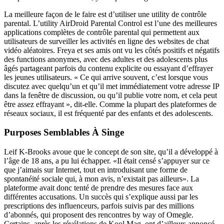
La meilleure façon de le faire est d’utiliser une utility de contrôle
parental. L’utility AirDroid Parental Control est l’une des meilleures
applications complètes de contrôle parental qui permettent aux
utilisateurs de surveiller les activités en ligne des websites de chat
vidéo aléatoires. Freya et ses amis ont vu les côtés positifs et négatifs
des functions anonymes, avec des adultes et des adolescents plus
âgés partageant parfois du contenu explicite ou essayant d’effrayer
les jeunes utilisateurs. « Ce qui arrive souvent, c’est lorsque vous
discutez avec quelqu’un et qu’il met immédiatement votre adresse IP
dans la fenêtre de discussion, ou qu’il publie votre nom, et cela peut
être assez effrayant », dit-elle. Comme la plupart des plateformes de
réseaux sociaux, il est fréquenté par des enfants et des adolescents.
Purposes Semblables À Singe
Leif K-Brooks avoue que le concept de son site, qu’il a développé à
l’âge de 18 ans, a pu lui échapper. «Il était censé s’appuyer sur ce
que j’aimais sur Internet, tout en introduisant une forme de
spontanéité sociale qui, à mon avis, n’existait pas ailleurs». La
plateforme avait donc tenté de prendre des mesures face aux
différentes accusations. Un succès qui s’explique aussi par les
prescriptions des influenceurs, parfois suivis par des millions
d’abonnés, qui proposent des rencontres by way of Omegle.
Certains, après les révélations de Kool Mag, ont d’ailleurs annoncé