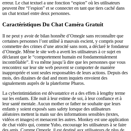
erreur. Le chat textuel a une fonction “espion” où les utilisateurs
peuvent être “l’espion” et se connecter en tant que tiers caché dans
un chat textuel entre deux personnes.
Caractéristiques Du Chat Caméra Gratuit
Il ne peut y avoir de bilan honnête d’Omegle sans reconnaître que
certaines personnes l’ont utilisé à mauvais escient, y compris pour
commettre des crimes d’une atrocité sans nom, a déclaré le fondateur
d’Omegle. Même le site web a averti les utilisateurs à ce sujet en
déclarant que le “comportement humain est fondamentalement
incontrôlable”. Il va même jusqu’à dire que les personnes que vous
rencontrez sur leur site web peuvent se comporter de manière
inappropriée et sont seules responsables de leurs actions. Depuis des
mois, des dizaines de dad and mom inquiets envoient des
signalements auprès de la plateforme Pharos.
La cyberintimidation est dévastatrice et a des effets à lengthy terme
sur les enfants. Elle nuit à leur estime de soi, à leur confiance et à
leur santé mentale. Aucun mother or father ne souhaite que leurs
enfants y soient exposés sans safety lorsque des utilisateurs
aléatoires mettent la main sur des informations sensibles (textes,
vidéos et images) et menacent les autres. Monkey est une application
de chat vidéo qui, comme Yubo, encourage les utilisateurs à se faire
des amis. Comme Omegle, il est destiné aux utilisateurs de plus de