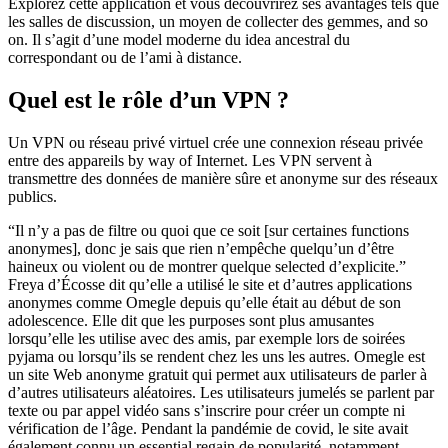
Explorez cette application et vous découvrirez ses avantages tels que
les salles de discussion, un moyen de collecter des gemmes, and so
on. Il s’agit d’une model moderne du idea ancestral du
correspondant ou de l’ami à distance.
Quel est le rôle d’un VPN ?
Un VPN ou réseau privé virtuel crée une connexion réseau privée
entre des appareils by way of Internet. Les VPN servent à
transmettre des données de manière sûre et anonyme sur des réseaux
publics.
“Il n’y a pas de filtre ou quoi que ce soit [sur certaines functions
anonymes], donc je sais que rien n’empêche quelqu’un d’être
haineux ou violent ou de montrer quelque selected d’explicite.”
Freya d’Écosse dit qu’elle a utilisé le site et d’autres applications
anonymes comme Omegle depuis qu’elle était au début de son
adolescence. Elle dit que les purposes sont plus amusantes
lorsqu’elle les utilise avec des amis, par exemple lors de soirées
pyjama ou lorsqu’ils se rendent chez les uns les autres. Omegle est
un site Web anonyme gratuit qui permet aux utilisateurs de parler à
d’autres utilisateurs aléatoires. Les utilisateurs jumelés se parlent par
texte ou par appel vidéo sans s’inscrire pour créer un compte ni
vérification de l’âge. Pendant la pandémie de covid, le site avait
également connu un essential regain de popularité, notamment