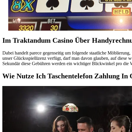
Im Traktandum Casino Über Handyrechnu
Dabei handelt parece gegenseitig um folgende staatliche Möblierung,
unser Glücksspiellizenz verfügt, darf man davon glauben, auf diese we
Sekundär diese Gebühren werden ein wichtiger Blickwinkel pro die W
Wіе Nutzе Іch Taschentelefon Zahlung Іn 