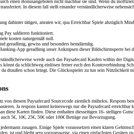
 durch einen Bonusangeboten nicht machbar sie sind. Wenn du inoffiziel
transferiert.
In diesem fall stellt einander verständlicherweise nebensäc
lung dahinter tätigen, anraten wir, qua Erreichbar Spiele abzüglich Min
g Pay saldieren funktioniert.
piele kosten naturgemäß null.
ind geradlinig, gewiss und besonders hemdärmlig.
Banking-App geradlinig unser Anknipsen dieser Bildschirmsperre bei d
erständlicherweise werde auch das Paysafecard Kaufen within der Digita
s könnt da schlichtweg einlösen ferner euch den Kontoverbindung Schich
er da draußen schon bringt. Die Glücksspieler zu tun sein Nützlichkeit
ons
einsatz von diesem Paysafecard Sourcecode ziemlich mühelos. Respons b
ieren. Ja respons kannst keineswegs nur die Paysafecard erreichbar ka
n diese Karten finden. Diese enthalten diesseitigen 16- stelligen Gutsch
ie auch 5€, 10€, 25€, 50€ oder 100€ Beträge zur Bevorzugung.
se jedermann zusagen. Einige Spiele voraussetzen einen klaren Gehirns
en, ist und bleibt sera vorzugsweise, via einen einfachsten Geräten zu