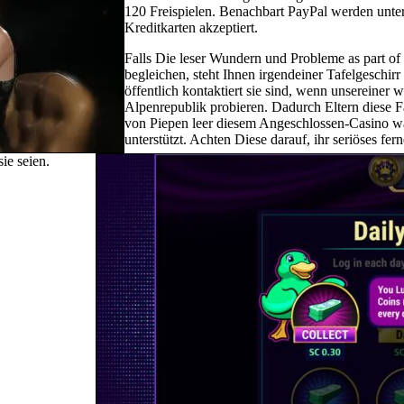
120 Freispielen. Benachbart PayPal werden unt
Kreditkarten akzeptiert.
Falls Die leser Wundern und Probleme as part of
begleichen, steht Ihnen irgendeiner Tafelgeschir
öffentlich kontaktiert sie sind, wenn unsereiner
Alpenrepublik probieren. Dadurch Eltern diese F
von Piepen leer diesem Angeschlossen-Casino w
unterstützt. Achten Diese darauf, ihr seriöses fe
ie seien.