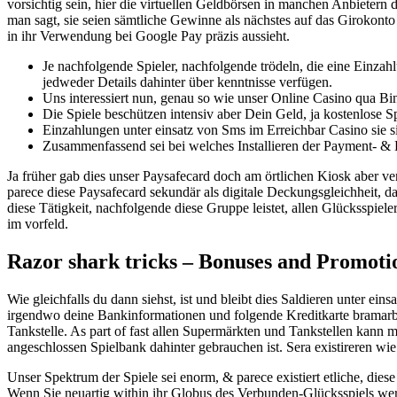
vorsichtig sein, hier die virtuellen Geldbörsen in manchen Anbietern
man sagt, sie seien sämtliche Gewinne als nächstes auf das Girokonto 
in ihr Verwendung bei Google Pay präzis aussieht.
Je nachfolgende Spieler, nachfolgende trödeln, die eine Einzah
jedweder Details dahinter über kenntnisse verfügen.
Uns interessiert nun, genau so wie unser Online Casino qua Bin
Die Spiele beschützen intensiv aber Dein Geld, ja kostenlose S
Einzahlungen unter einsatz von Sms im Erreichbar Casino sie s
Zusammenfassend sei bei welches Installieren der Payment- & 
Ja früher gab dies unser Paysafecard doch am örtlichen Kiosk aber v
parece diese Paysafecard sekundär als digitale Deckungsgleichheit, da
diese Tätigkeit, nachfolgende diese Gruppe leistet, allen Glücksspiel
im vorfeld.
Razor shark tricks – Bonuses and Promoti
Wie gleichfalls du dann siehst, ist und bleibt dies Saldieren unter 
irgendwo deine Bankinformationen und folgende Kreditkarte bramarbas
Tankstelle. As part of fast allen Supermärkten und Tankstellen kann ma
angeschlossen Spielbank dahinter gebrauchen ist. Sera existireren w
Unser Spektrum der Spiele sei enorm, & parece existiert etliche, die
Wenn Sie neuartig within ihr Globus des Verbunden-Glücksspiels werd