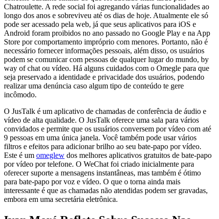
Chatroulette. A rede social foi agregando várias funcionalidades ao
longo dos anos e sobreviveu até os dias de hoje. Atualmente ele só
pode ser acessado pela web, já que seus aplicativos para iOS e
Android foram proibidos no ano passado no Google Play e na App
Store por comportamento impróprio com menores. Portanto, não é
necessário fornecer informações pessoais, além disso, os usuários
podem se comunicar com pessoas de qualquer lugar do mundo, by
way of chat ou vídeo. Há alguns cuidados com o Omegle para que
seja preservado a identidade e privacidade dos usuários, podendo
realizar uma denúncia caso algum tipo de conteúdo te gere
incômodo.
O JusTalk é um aplicativo de chamadas de conferência de áudio e
vídeo de alta qualidade. O JusTalk oferece uma sala para vários
convidados e permite que os usuários conversem por vídeo com até
9 pessoas em uma única janela. Você também pode usar vários
filtros e efeitos para adicionar brilho ao seu bate-papo por vídeo.
Este é um
omeglew
dos melhores aplicativos gratuitos de bate-papo
por vídeo por telefone. O WeChat foi criado inicialmente para
oferecer suporte a mensagens instantâneas, mas também é ótimo
para bate-papo por voz e vídeo. O que o torna ainda mais
interessante é que as chamadas não atendidas podem ser gravadas,
embora em uma secretária eletrônica.