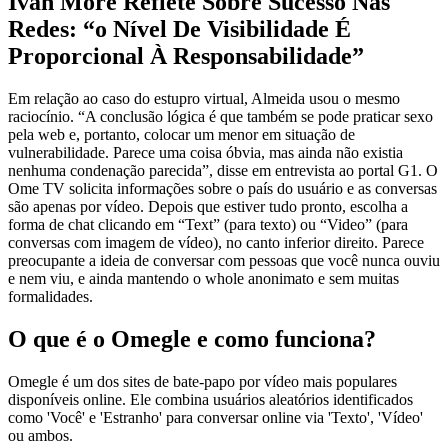
Ivan Moré Reflete Sobre Sucesso Nas
Redes: “o Nível De Visibilidade É
Proporcional À Responsabilidade”
Em relação ao caso do estupro virtual, Almeida usou o mesmo
raciocínio. “A conclusão lógica é que também se pode praticar sexo
pela web e, portanto, colocar um menor em situação de
vulnerabilidade. Parece uma coisa óbvia, mas ainda não existia
nenhuma condenação parecida”, disse em entrevista ao portal G1. O
Ome TV solicita informações sobre o país do usuário e as conversas
são apenas por vídeo. Depois que estiver tudo pronto, escolha a
forma de chat clicando em “Text” (para texto) ou “Video” (para
conversas com imagem de vídeo), no canto inferior direito. Parece
preocupante a ideia de conversar com pessoas que você nunca ouviu
e nem viu, e ainda mantendo o whole anonimato e sem muitas
formalidades.
O que é o Omegle e como funciona?
Omegle é um dos sites de bate-papo por vídeo mais populares
disponíveis online. Ele combina usuários aleatórios identificados
como 'Você' e 'Estranho' para conversar online via 'Texto', 'Vídeo'
ou ambos.