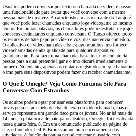
Usuários podem conversar por texto ou chamada de vídeo, e possui
uma funcionalidade para evitar que você converse com a mesma
pessoa mais de uma vez. A característica mais marcante do Tango é
que você pode fazer chamadas enquanto joga videogame ao mesmo
tempo. Em outras palavras, os chamadores podem desfrutar de jogos
com seus destinatários enquanto conversam. O Tango oferece todos
os recursos de bate-papo por vídeo e voz, mas não envia conteúdo.
O aplicativo de videochamadas e bate-papo gratuitos imo fornece
videochamadas de alta qualidade para qualquer dispositivo
gratuitamente. Para fazer uma chamada, basta tocar no contato da
pessoa para a qual pretende ligar e o imo discará imediatamente o
número. No entanto, apenas os contatos registrados ou que baixaram
o imo para seus dispositivos podem fazer ou receber chamadas imo.
O Que É Omegle? Veja Como Funciona Site Para
Conversar Com Estranhos
Os adultos podem optar por usar esta plataforma para conhecer
novas pessoas por meio de chat de texto ou videochamada, mas o
serviço representa um grande risco para os jovens. No ar há mais de
14 anos, a plataforma de bate-papo aleatório, Omegle, foi desativada
nessa quarta-feira, 8. Em um comunicado publicado na página do
site, o fundador Leif K-Brooks anunciou o encerramento das
atividades. A função da página period conectar o usuário com