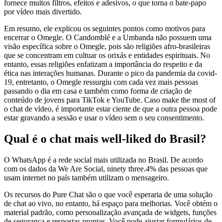
fornece muitos filtros, efeitos e adesivos, o que torna o bate-papo
por vídeo mais divertido.
Em resumo, ele explicou os seguintes pontos como motivos para
encerrar o Omegle. O Candomblé e a Umbanda não possuem uma
visão específica sobre o Omegle, pois são religiões afro-brasileiras
que se concentram em cultuar os orixás e entidades espirituais. No
entanto, essas religiões enfatizam a importância do respeito e da
ética nas interações humanas. Durante o pico da pandemia da covid-
19, entretanto, o Omegle ressurgiu com cada vez mais pessoas
passando o dia em casa e também como forma de criação de
conteúdo de jovens para TikTok e YouTube. Caso make the most of
o chat de vídeo, é importante estar ciente de que a outra pessoa pode
estar gravando a sessão e usar o vídeo sem o seu consentimento.
Qual é o chat mais well-liked do Brasil?
O WhatsApp é a rede social mais utilizada no Brasil. De acordo
com os dados da We Are Social, ninety three.4% das pessoas que
usam internet no país também utilizam o mensageiro.
Os recursos do Pure Chat são o que você esperaria de uma solução
de chat ao vivo, no entanto, há espaço para melhorias. Você obtém o
material padrão, como personalização avançada de widgets, funções
de segurança e respostas prontas. Você pode ajustar formulários de