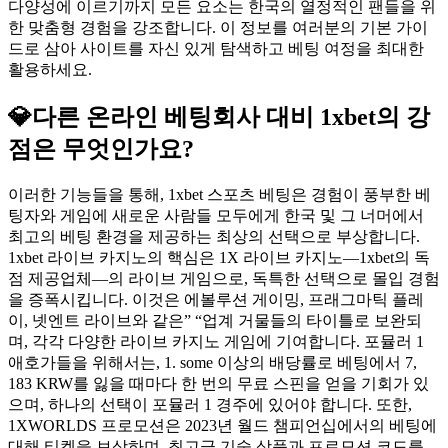
다양성에 이르기까지 모든 요소는 한국의 열정적인 팬들을 위
한 맞춤형 경험을 강조합니다. 이 정보를 여러분의 기본 가이
드로 삼아 사이트를 자신 있게 탐색하고 베팅 여정을 최대한
활용하세요.
💎다른 온라인 베팅회사 대비 1xbet의 강
점은 무엇인가요?
이러한 기능들을 통해, 1xbet 스포츠 베팅은 경험이 풍부한 베
팅자와 게임에 새로운 사람들 모두에게 한국 및 그 너머에서
최고의 베팅 환경을 제공하는 최상의 선택으로 부상합니다.
1xbet 라이브 카지노의 핵심은 1X 라이브 카지노—1xbet의 독
점 제공업체—의 라이브 게임으로, 독특한 선택으로 몰입 경험
을 증폭시킵니다. 이것은 에볼루션 게이밍, 프래그마틱 플레
이, 넷엔트 라이브와 같은” “업계 거물들의 타이틀로 보완되
며, 각각 다양한 라이브 카지노 게임에 기여합니다. 포뮬러 1
애호가들을 위해서는, 1. some 이상의 배당률로 베팅에서 7,
183 KRW를 잃을 때마다 한 번의 무료 스핀을 얻을 기회가 있
으며, 하나의 선택이 포뮬러 1 경주에 있어야 합니다. 또한,
1XWORLDS 프로모션은 2023년 월드 챔피언십에서의 베팅에
대해 티켓을 보상하며, 최고급 기술 상품과 프로모션 코드를