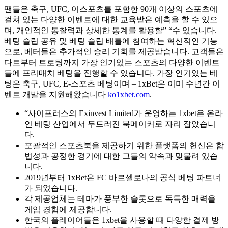
팬들은 축구, UFC, 이스포츠를 포함한 90개 이상의 스포츠에
걸쳐 있는 다양한 이벤트에 대한 교육받은 예측을 할 수 있으
며, 개인적인 통찰력과 상세한 통계를 활용할” “수 있습니다.
베팅 슬립 공유 및 베팅 슬립 배틀에 참여하는 혁신적인 기능
으로, 베터들은 추가적인 승리 기회를 제공받습니다. 고객들은
다트부터 트로팅까지 가장 인기있는 스포츠의 다양한 이벤트
들에 프리매치 베팅을 진행할 수 있습니다. 가장 인기있는 베
팅은 축구, UFC, E-스포츠 베팅이며 – 1xBet은 이미 수년간 이
벤트 개발을 지원해왔습니다
ko1xbet.com
.
“사이프러스의 Exinvest Limited가 운영하는 1xbet은 온라
인 베팅 산업에서 두드러진 북메이커로 자리 잡았습니
다.
포괄적인 스포츠북을 제공하기 위한 플랫폼의 헌신은 합
법성과 공정한 경기에 대한 그들의 약속과 맞물려 있습
니다.
2019년부터 1xBet은 FC 바르셀로나의 공식 베팅 파트너
가 되었습니다.
각 제공업체는 테마가 풍부한 슬롯으로 독특한 매력을
게임 경험에 제공합니다.
한국의 플레이어들은 1xbet을 사용할 때 다양한 결제 방