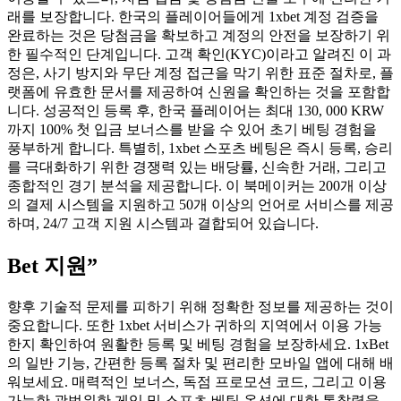
래를 보장합니다. 한국의 플레이어들에게 1xbet 계정 검증을
완료하는 것은 당첨금을 확보하고 계정의 안전을 보장하기 위
한 필수적인 단계입니다. 고객 확인(KYC)이라고 알려진 이 과
정은, 사기 방지와 무단 계정 접근을 막기 위한 표준 절차로, 플
랫폼에 유효한 문서를 제공하여 신원을 확인하는 것을 포함합
니다. 성공적인 등록 후, 한국 플레이어는 최대 130, 000 KRW
까지 100% 첫 입금 보너스를 받을 수 있어 초기 베팅 경험을
풍부하게 합니다. 특별히, 1xbet 스포츠 베팅은 즉시 등록, 승리
를 극대화하기 위한 경쟁력 있는 배당률, 신속한 거래, 그리고
종합적인 경기 분석을 제공합니다. 이 북메이커는 200개 이상
의 결제 시스템을 지원하고 50개 이상의 언어로 서비스를 제공
하며, 24/7 고객 지원 시스템과 결합되어 있습니다.
Bet 지원”
향후 기술적 문제를 피하기 위해 정확한 정보를 제공하는 것이
중요합니다. 또한 1xbet 서비스가 귀하의 지역에서 이용 가능
한지 확인하여 원활한 등록 및 베팅 경험을 보장하세요. 1xBet
의 일반 기능, 간편한 등록 절차 및 편리한 모바일 앱에 대해 배
워보세요. 매력적인 보너스, 독점 프로모션 코드, 그리고 이용
가능한 광범위한 게임 및 스포츠 베팅 옵션에 대한 통찰력을