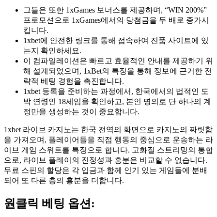
그들은 또한 1xGames 보너스를 제공하며, “WIN 200%”
프로모션으로 1xGames에서의 당첨금을 두 배로 증가시
킵니다.
1xbet에 안전한 링크를 통해 접속하여 진품 사이트에 있
는지 확인하세요.
이 컴파일레이션은 빠르고 효율적인 안내를 제공하기 위
해 설계되었으며, 1xBet의 특징을 통해 정보에 근거한 전
략적 베팅 경험을 촉진합니다.
1xbet 등록을 준비하는 과정에서, 한국에서의 법적인 도
박 연령인 18세임을 확인하고, 본인 명의로 단 하나의 계
정만을 생성하는 것이 중요합니다.
1xbet 라이브 카지노는 한국 전역의 화면으로 카지노의 짜릿함
을 가져오며, 플레이어들을 직접 행동의 중심으로 운송하는 라
이브 게임 스위트를 특징으로 합니다. 고화질 스트리밍의 통합
으로, 라이브 플레이의 진정성과 흥분은 비교할 수 없습니다.
무료 스핀의 할당은 각 입금과 함께 인기 있는 게임들에 분배
되어 또 다른 층의 흥분을 더합니다.
원클릭 베팅 옵션: