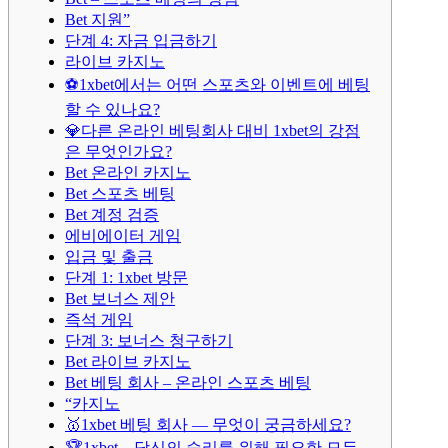
Bet 지원”
단계 4: 자금 입금하기
라이브 카지노
⚽1xbet에서는 어떤 스포츠와 이벤트에 베팅
할 수 있나요?
💎다른 온라인 베팅회사 대비 1xbet의 강점
은 무엇인가요?
Bet 온라인 카지노
Bet 스포츠 베팅
Bet 계정 검증
에비에이터 게임
입금 및 출금
단계 1: 1xbet 방문
Bet 보너스 제안
즉석 게임
단계 3: 보너스 청구하기
Bet 라이브 카지노
Bet 베팅 회사 – 온라인 스포츠 베팅
“카지노
🥇1xbet 베팅 회사 — 무엇이 궁금하세요?
🏆1xbet – 당신의 승리를 위해 필요한 모든