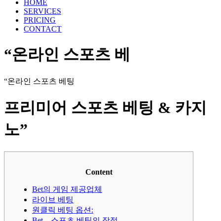
HOME
SERVICES
PRICING
CONTACT
“온라인 스포츠 베
“온라인 스포츠 베팅
프리미어 스포츠 베팅 & 카지
노”
Content
Bet의 게임 제공업체
라이브 베팅
원클릭 베팅 옵션:
Bet – 스포츠 베팅의 장점