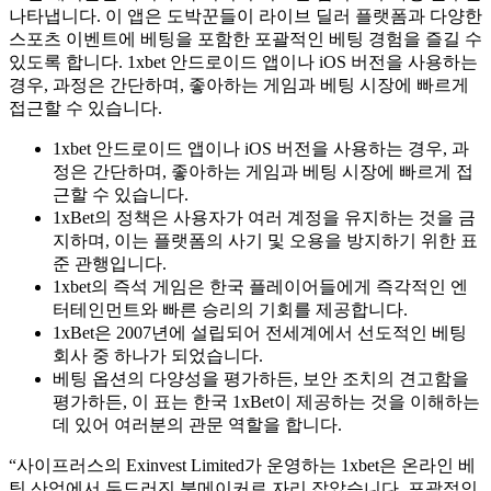
나타냅니다. 이 앱은 도박꾼들이 라이브 딜러 플랫폼과 다양한
스포츠 이벤트에 베팅을 포함한 포괄적인 베팅 경험을 즐길 수
있도록 합니다. 1xbet 안드로이드 앱이나 iOS 버전을 사용하는
경우, 과정은 간단하며, 좋아하는 게임과 베팅 시장에 빠르게
접근할 수 있습니다.
1xbet 안드로이드 앱이나 iOS 버전을 사용하는 경우, 과
정은 간단하며, 좋아하는 게임과 베팅 시장에 빠르게 접
근할 수 있습니다.
1xBet의 정책은 사용자가 여러 계정을 유지하는 것을 금
지하며, 이는 플랫폼의 사기 및 오용을 방지하기 위한 표
준 관행입니다.
1xbet의 즉석 게임은 한국 플레이어들에게 즉각적인 엔
터테인먼트와 빠른 승리의 기회를 제공합니다.
1xBet은 2007년에 설립되어 전세계에서 선도적인 베팅
회사 중 하나가 되었습니다.
베팅 옵션의 다양성을 평가하든, 보안 조치의 견고함을
평가하든, 이 표는 한국 1xBet이 제공하는 것을 이해하는
데 있어 여러분의 관문 역할을 합니다.
“사이프러스의 Exinvest Limited가 운영하는 1xbet은 온라인 베
팅 산업에서 두드러진 북메이커로 자리 잡았습니다. 포괄적인