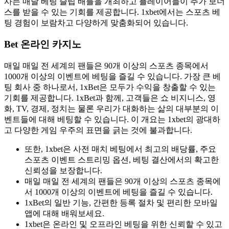
사는 매달 베팅 슬립 배틀을 개최하고 플레이어들이 추가 보너
스를 받을 수 있는 기회를 제공합니다. 1xbet에서는 스포츠 베
팅 경험이 보람차고 다양하게 맞춤화되어 있습니다.
Bet 온라인 카지노
매일 매일 전 세계의 팬들은 90개 이상의 스포츠 종목에서
1000개 이상의 이벤트에 베팅을 즐길 수 있습니다. 가장 큰 베
팅 회사 중 하나로서, 1xBet은 모두가 수익을 창출할 수 있는
기회를 제공합니다. 1xBet과 함께, 고객들은 쇼 비지니스, 영
화, TV, 경제, 정치는 물론 우리가 대화하는 삶의 대부분의 이
벤트들에 대해 베팅할 수 있습니다. 이 개요는 1xbet의 광대하
고 다양한 게임 우주의 표면을 긁는 것에 불과합니다.
또한, 1xbet은 사전 매치 베팅에서 최고의 배당률, 주요
스포츠 이벤트 스트리밍 옵션, 베팅 결산에서의 확고한
신뢰성을 보장합니다.
매일 매일 전 세계의 팬들은 90개 이상의 스포츠 종목에
서 1000개 이상의 이벤트에 베팅을 즐길 수 있습니다.
1xBet의 일반 기능, 간편한 등록 절차 및 편리한 모바일
앱에 대해 배워보세요.
1xbet은 온라인 및 오프라인 베팅을 위한 신뢰할 수 있고