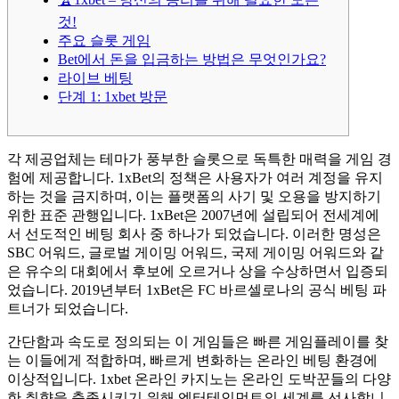
것!
주요 슬롯 게임
Bet에서 돈을 입금하는 방법은 무엇인가요?
라이브 베팅
단계 1: 1xbet 방문
각 제공업체는 테마가 풍부한 슬롯으로 독특한 매력을 게임 경
험에 제공합니다. 1xBet의 정책은 사용자가 여러 계정을 유지
하는 것을 금지하며, 이는 플랫폼의 사기 및 오용을 방지하기
위한 표준 관행입니다. 1xBet은 2007년에 설립되어 전세계에
서 선도적인 베팅 회사 중 하나가 되었습니다. 이러한 명성은
SBC 어워드, 글로벌 게이밍 어워드, 국제 게이밍 어워드와 같
은 유수의 대회에서 후보에 오르거나 상을 수상하면서 입증되
었습니다. 2019년부터 1xBet은 FC 바르셀로나의 공식 베팅 파
트너가 되었습니다.
간단함과 속도로 정의되는 이 게임들은 빠른 게임플레이를 찾
는 이들에게 적합하며, 빠르게 변화하는 온라인 베팅 환경에
이상적입니다. 1xbet 온라인 카지노는 온라인 도박꾼들의 다양
한 취향을 충족시키기 위해 엔터테인먼트의 세계를 선사합니