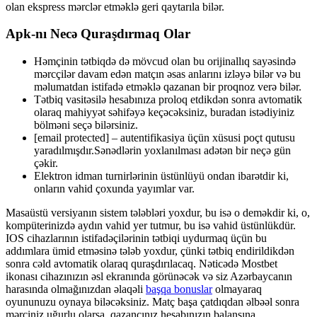
olan ekspress mərclər etməklə geri qaytarıla bilər.
Apk-nı Necə Quraşdırmaq Olar
Həmçinin tətbiqdə də mövcud olan bu orijinallıq sayəsində
mərcçilər davam edən matçın əsas anlarını izləyə bilər və bu
məlumatdan istifadə etməklə qazanan bir proqnoz verə bilər.
Tətbiq vasitəsilə hesabınıza proloq etdikdən sonra avtomatik
olaraq mahiyyət səhifəyə keçəcəksiniz, buradan istədiyiniz
bölməni seçə bilərsiniz.
[email protected] – autentifikasiya üçün xüsusi poçt qutusu
yaradılmışdır.Sənədlərin yoxlanılması adətən bir neçə gün
çəkir.
Elektron idman turnirlərinin üstünlüyü ondan ibarətdir ki,
onların vahid çoxunda yayımlar var.
Masaüstü versiyanın sistem tələbləri yoxdur, bu isə o deməkdir ki, o,
kompüterinizdə aydın vahid yer tutmur, bu isə vahid üstünlükdür.
IOS cihazlarının istifadəçilərinin tətbiqi uydurmaq üçün bu
addımlara ümid etməsinə tələb yoxdur, çünki tətbiq endirildikdən
sonra cəld avtomatik olaraq quraşdırılacaq. Nəticədə Mostbet
ikonası cihazınızın əsl ekranında görünəcək və siz Azərbaycanın
harasında olmağınızdan əlaqəli
başqa bonuslar
olmayaraq
oyununuzu oynaya biləcəksiniz. Matç başa çatdıqdan əlbəəl sonra
mərciniz uğurlu olarsa, qazancınız hesabınızın balansına