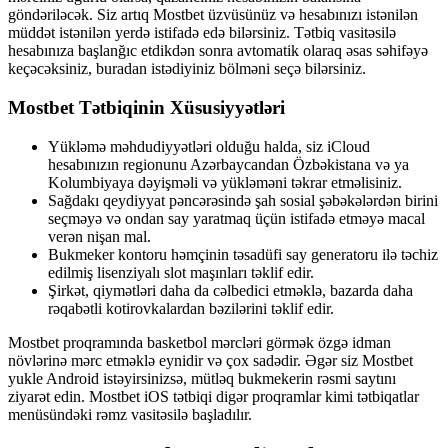
göndəriləcək. Siz artıq Mostbet üzvüsünüz və hesabınızı istənilən
müddət istənilən yerdə istifadə edə bilərsiniz. Tətbiq vasitəsilə
hesabınıza başlanğıc etdikdən sonra avtomatik olaraq əsas səhifəyə
keçəcəksiniz, buradan istədiyiniz bölməni seçə bilərsiniz.
Mostbet Tətbiqinin Xüsusiyyətləri
Yükləmə məhdudiyyətləri olduğu halda, siz iCloud
hesabınızın regionunu Azərbaycandan Özbəkistana və ya
Kolumbiyaya dəyişməli və yükləməni təkrar etməlisiniz.
Sağdakı qeydiyyat pəncərəsində şah sosial şəbəkələrdən birini
seçməyə və ondan say yaratmaq üçün istifadə etməyə macal
verən nişan mal.
Bukmeker kontoru həmçinin təsadüfi say generatoru ilə təchiz
edilmiş lisenziyalı slot maşınları təklif edir.
Şirkət, qiymətləri daha da cəlbedici etməklə, bazarda daha
rəqabətli kotirovkalardan bəzilərini təklif edir.
Mostbet proqramında basketbol mərcləri görmək özgə idman
növlərinə mərc etməklə eynidir və çox sadədir. Əgər siz Mostbet
yukle Android istəyirsinizsə, mütləq bukmekerin rəsmi saytını
ziyarət edin. Mostbet iOS tətbiqi digər proqramlar kimi tətbiqatlar
menüsündəki rəmz vasitəsilə başladılır.