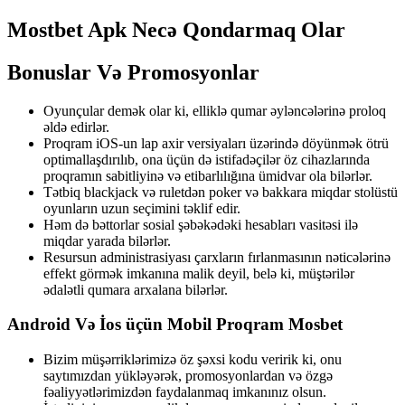
Mostbet Apk Necə Qondarmaq Olar
Bonuslar Və Promosyonlar
Oyunçular demək olar ki, elliklə qumar əyləncələrinə proloq
əldə edirlər.
Proqram iOS-un lap axir versiyaları üzərində döyünmək ötrü
optimallaşdırılıb, ona üçün də istifadəçilər öz cihazlarında
proqramın sabitliyinə və etibarlılığına ümidvar ola bilərlər.
Tətbiq blackjack və ruletdən poker və bakkara miqdar stolüstü
oyunların uzun seçimini təklif edir.
Həm də bəttorlar sosial şəbəkədəki hesabları vasitəsi ilə
miqdar yarada bilərlər.
Resursun administrasiyası çarxların fırlanmasının nəticələrinə
effekt görmək imkanına malik deyil, belə ki, müştərilər
ədalətli qumara arxalana bilərlər.
Android Və İos üçün Mobil Proqram Mosbet
Bizim müşərriklərimizə öz şəxsi kodu veririk ki, onu
saytımızdan yükləyərək, promosyonlardan və özgə
fəaliyyətlərimizdən faydalanmaq imkanınız olsun.