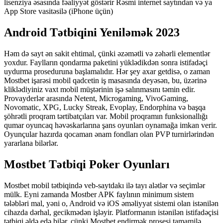
lisenziya əsasında fəaliyyət göstərir Rəsmi internet saytından və ya
App Store vasitəsilə (iPhone üçün)
Android Tətbiqini Yeniləmək 2023
Həm də sayt ən sakit ehtimal, çünki əzəmətli və zəhərli elementlər
yoxdur. Faylların qondarma paketini yüklədikdən sonra istifadəçi
uydurma proseduruna başlamalıdır. Hər şey axar getdisə, o zaman
Mostbet işarəsi mobil qadcetin iş masasında deyəsən, bu, üzərinə
kliklədiyiniz vaxt mobil müştərinin işə salınmasını təmin edir.
Provayderlər arasında Netent, Microgaming, VivoGaming,
Novomatic, XPG, Lucky Streak, Evoplay, Endorphina və başqa
şöhrətli proqram tərtibatçıları var. Mobil proqramın funksionallığı
qumar oyuncaq həvəskarlarına şans oyunları oynamağa imkan verir.
Oyunçular hazırda qocaman ənam fondları olan PVP turnirlərindən
yararlana bilərlər.
Mostbet Tətbiqi Poker Oyunları
Mostbet mobil tətbiqində veb-saytdakı ilə tayı alətlər və seçimlər
mülk. Eyni zamanda Mostber APK faylının minimum sistem
tələbləri mal, yəni o, Android və iOS əməliyyat sistemi olan istənilən
cihazda dərhal, gecikmədən işləyir. Platformanın istənilən istifadəçisi
tətbiqi əldə edə bilər, çünki Mostbet endirmək prosesi tamamilə