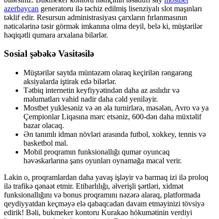
azerbaycan
generatoru ilə təchiz edilmiş lisenziyalı slot maşınları
təklif edir. Resursun administrasiyası çarxların fırlanmasının
nəticələrinə təsir görmək imkanına olma deyil, belə ki, müştərilər
həqiqətli qumara arxalana bilərlər.
Sosial şəbəkə Vasitəsilə
Müştərilər saytda müntəzəm olaraq keçirilən rəngarəng
aksiyalarda iştirak edə bilərlər.
Tətbiq internetin keyfiyyətindən daha az asılıdır və
məlumatları vahid nadir daha cəld yeniləyir.
Mostbet yuklesəniz və ən əla turnirlərə, məsələn, Avro və ya
Çempionlar Liqasına mərc etsəniz, 600-dən daha müxtəlif
bazar olacaq.
Ən tanımlı idman növləri arasında futbol, ​​xokkey, tennis və
basketbol mal.
Mobil proqramın funksionallığı qumar oyuncaq
həvəskarlarına şans oyunları oynamağa macal verir.
Lakin o, proqramlardan daha yavaş işləyir və barmaq izi ilə proloq
ilə trafikə qənaət etmir. Etibarlılığı, əlverişli şərtləri, xidmət
funksionallığını və bonus proqramını nəzərə alaraq, platformada
qeydiyyatdan keçməyə elə qabaqcadan davam etməyinizi tövsiyə
edirik! Bəli, bukmeker kontoru Kurakao hökumətinin verdiyi