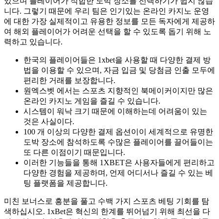
있으며 플레이어가 적합한 도박 장소를 선택하기가 쉽지 않습
니다. 그렇기 때문에 우리 팀은 인기있는 온라인 카지노 운영
에 대한 가장 실제적이고 유용한 정보를 모든 독자에게 제공하
여 해외 플레이어가 어려운 선택을 할 수 있도록 돕기 위해 노
력하고 있습니다.
한국의 플레이어들은 1xbet을 사용할 때 다양한 결제 방
법을 이용할 수 있으며, 자금 입금 및 당첨금 인출 모두에
편리한 거래를 보장합니다.
원엑스벳 에서는 스포츠 지향적인 북메이커이지만 많은
온라인 카지노 게임을 즐길 수 있습니다.
시스템이 워낙 크기 때문에 이해하는데 어려움이 있는
것은 사실이다.
100 개 이상의 다양한 결제 옵션이이 세계적으로 유명한
도박 장소에 참석하도록 수많은 플레이어를 끌어들이는
또 다른 이점이기 때문입니다.
이러한 기능들을 통해 1XBET은 사용자들에게 편리하고
다양한 경험을 제공하며, 언제 어디서나 즐길 수 있는 베
팅 플랫폼을 제공합니다.
미친 보너스로 흥분을 풀고 수백 가지 스포츠 베팅 기회를 탐
색하십시오. 1xBet은 혁신의 한계를 뛰어넘기 위해 최선을 다