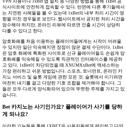
VPN 사용이나 1xBet 앱 설치 등 다양한 방법을 통해 1xBet 공
식사이트에 안전하게 접속할 수 있다. 반면에 다른 후기들에서
는 지연된 사례들을 볼 수 있는데 1xBet의 내부 처리 시간이 영
향을 미친 경우들로 보인다. 웹사이트에서 공지된 처리 시간을
엄수해야 하지만, 온라인 리뷰에 따르면 인출 시간이 상당히
다를 수 있다고 한다.
암호화폐를 처음 이용하는 플레이어들에게는 시작이 어려울
수 있지만 일단 익숙해지면 장점이 많은 결제 수단이다. 1xBet
은 암호 화폐에 특화된 사이트로 신규 플레이어들도 손쉽게 암
호화폐를 익숙해질 수 있도록 직관적인 인터페이스를 제공하
고 있다. 1xBet이 차단되었을 때 XNUMXxBet에 액세스하는
가장 편리하고 쉬운 방법입니다. 스포츠, 토너먼트, 온라인 카
지노 서비스 및 슬롯 게임에 관한 모든 것. 슬롯에서 이기려면
여전히 내기를 걸고 다양한 기호 조합을 제거해야 합니다. 그
들은 모두 다르게 양식화되어 있으며 뚜렷한 주제를 가지고 있
습니다.
Bet 카지노는 사기인가요? 플레이어가 사기를 당하
게 되나요?
이러한 기능들을 통해 1XBET은 사용자들에게 편리하고 다양