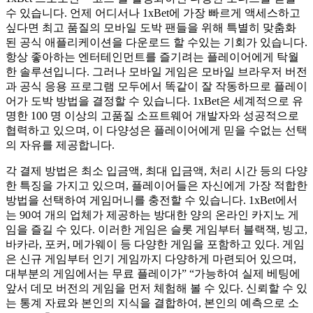
수 있습니다. 언제 어디서나 1xBet에 가장 빠르게 액세스하고
싶다면 최고 품질의 모바일 도박 팬들을 위해 특별히 맞춤화
된 공식 애플리케이션을 다운로드 할 수있는 기회가 있습니다.
항상 좋아하는 엔터테인먼트를 즐기려는 플레이어에게 탁월
한 솔루션입니다. 그러나 모바일 게임은 모바일 브라우저 버전
과 공식 응용 프로그램 모두에서 똑같이 잘 작동하므로 플레이
어가 도박 방법을 결정할 수 있습니다. 1xBet은 세계적으로 유
명한 100 명 이상의 고품질 소프트웨어 개발자와 성공적으로
협력하고 있으며, 이 다양성은 플레이어에게 믿을 수없는 선택
의 자유를 제공합니다.
각 결제 방법은 최소 입금액, 최대 입금액, 처리 시간 등의 다양
한 특징을 가지고 있으며, 플레이어들은 자신에게 가장 적합한
방법을 선택하여 게임머니를 충전할 수 있습니다. 1xBet에서
는 90여 개의 업체가 제공하는 방대한 양의 온라인 카지노 게
임을 즐길 수 있다. 이러한 게임은 슬롯 게임부터 블랙잭, 빙고,
바카라, 포커, 메가웨이 등 다양한 게임을 포함하고 있다. 게임
은 신규 게임부터 인기 게임까지 다양하게 마련되어 있으며,
대부분의 게임에서는 무료 플레이가” “가능하여 실제 베팅에
앞서 데모 버전의 게임을 먼저 체험해 볼 수 있다. 신뢰할 수 있
는 통계 자료와 본인의 지식을 결합하여, 본인의 예측으로 소