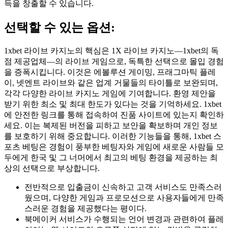
득을 창출할 수 있습니다.
선택할 수 있는 옵션:
1xbet 라이브 카지노의 핵심은 1X 라이브 카지노—1xbet의 독
점 제공업체—의 라이브 게임으로, 독특한 선택으로 몰입 경험
을 증폭시킵니다. 이것은 에볼루션 게이밍, 프래그마틱 플레
이, 넷엔트 라이브와 같은 업계 거물들의 타이틀로 보완되며,
각각 다양한 라이브 카지노 게임에 기여합니다. 환영 제안을
받기 위한 최소 및 최대 한도가 있다는 것을 기억하세요. 1xbet
에 안전한 링크를 통해 접속하여 진품 사이트에 있는지 확인하
세요. 이는 복제된 버전을 피하고 보안을 확보하며 개인 정보
를 보호하기 위해 중요합니다. 이러한 기능들을 통해, 1xbet 스
포츠 베팅은 경험이 풍부한 베팅자와 게임에 새로운 사람들 모
두에게 한국 및 그 너머에서 최고의 베팅 환경을 제공하는 최
상의 선택으로 부상합니다.
전반적으로 입출금이 신속하고 고객 서비스도 만족스러
웠으며, 다양한 게임과 프로모션으로 사용자들에게 만족
스러운 경험을 제공했다는 평이다.
북메이커 서비스가 수행되는 언어 변경과 관련하여 플레