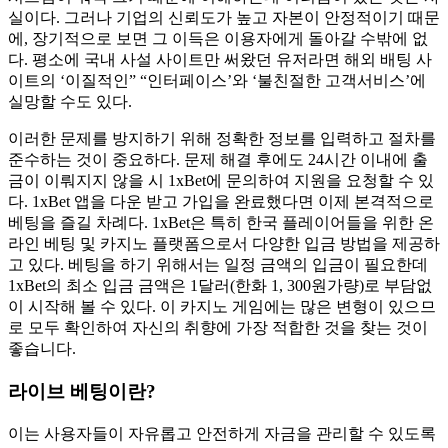
실이다. 그러나 기업의 신뢰도가 높고 자본이 안정적이기 때문
에, 장기적으로 보면 그 이득은 이용자에게 돌아갈 수밖에 없
다. 평소에 국내 사설 사이트만 써왔던 유저라면 해외 배팅 사
이트의 ‘이질적인” “인터페이스’와 ‘불친절한 고객서비스’에
실망할 수도 있다.
이러한 문제를 방지하기 위해 정확한 정보를 입력하고 절차를
준수하는 것이 중요하다. 문제 해결 후에도 24시간 이내에 출
금이 이뤄지지 않을 시 1xBet에 문의하여 지원을 요청할 수 있
다. 1xBet 앱을 다운 받고 가입을 완료했다면 이제 본격적으로
베팅을 즐길 차례다. 1xBet은 특히 한국 플레이어들을 위한 온
라인 베팅 및 카지노 플랫폼으로서 다양한 입금 방법을 제공하
고 있다. 베팅을 하기 위해서는 일정 금액의 입금이 필요한데
1xBet의 최소 입금 금액은 1달러(한화 1, 300원가량)로 부담없
이 시작해 볼 수 있다. 이 카지노 게임에는 많은 변형이 있으므
로 모두 확인하여 자신의 취향에 가장 적합한 것을 찾는 것이
좋습니다.
라이브 베팅이란?
이는 사용자들이 자유롭고 안전하게 자금을 관리할 수 있도록