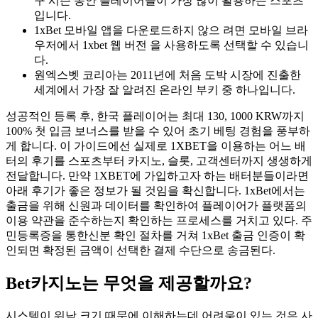
구 시즌 동안 플레이어들이 가장 많이 활용하는 스포츠
입니다.
1xBet 모바일 앱을 다운로드하지 않으 려면 모바일 브라
우저에서 1xbet 웹 버전 을 사용하도록 선택할 수 있습니
다.
원엑스벳 코리아는 2011년에 처음 도박 시장에 진출한
세계에서 가장 잘 알려진 온라인 부키 중 하나입니다.
성공적인 등록 후, 한국 플레이어는 최대 130, 1000 KRW까지
100% 첫 입금 보너스를 받을 수 있어 초기 베팅 경험을 풍부하
게 합니다. 이 가이드에선 실제로 1XBET을 이용하는 어느 배
터의 후기를 스포츠부터 카지노, 슬롯, 고객센터까지 생생하게
전달합니다. 만약 1XBET에 가입하고자 하는 배터분들이라면
아래 후기가 좋은 정보가 될 것임을 확신합니다. 1xBet에서는
출금을 위해 신원과 데이터를 확인하여 플레이어가 플랫폼의
이용 약관을 준수하는지 확인하는 프로세스를 거치고 있다. 주
민등록증을 통한신분 확인 절차를 거쳐 1xBet 출금 인증이 확
인되면 확정된 금액이 선택한 결제 수단으로 송금된다.
Bet카지노는 무엇을 제공할까요?
시스템이 워낙 크기 때문에 이해하는데 어려움이 있는 것은 사