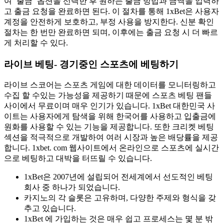
여 ‘출금’ 옵션을 선택한 후 원하는 출금 방법과 금액을 입력하
고 출금 요청을 완료하면 된다. 이 절차를 통해 1xBet은 사용자
계정을 안전하게 보호하고, 부정 사용을 방지한다. 신분 확인
절차는 한 번만 완료하면 되며, 이후에는 출금 요청 시 더 빠르
게 처리할 수 있다.
라이브 베팅- 경기중인 스포츠에 베팅하기
라이브 스코어는 스포츠 게임에 대한 데이터를 모니터링하고
수집 할 수있는 가능성을 제공하기 때문에 스포츠 베팅 팬들
사이에서 무료이며 매우 인기가 있습니다. 1xBet 대한민국 사
이트는 사용자에게 탐색을 위해 한국어를 사용하고 입출금에
원화를 사용할 수 있는 기능을 제공합니다. 또한 크리켓 베팅
섹션을 적극적으로 개발하여 여러 시장과 높은 배당률을 제공
합니다. 1xbet. com 웹사이트에서 온라인으로 스포츠에 실시간
으로 베팅하고 대박을 터뜨릴 수 있습니다.
1xBet은 2007년에 설립되어 전세계에서 선도적인 베팅
회사 중 하나가 되었습니다.
카지노의 각 슬롯은 고유하며, 다양한 주제와 형식을 갖
추고 있습니다.
1xBet 에 가입하는 것은 매우 쉽고 프로세스는 몇 분 밖