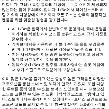
더합니다. 그러나 특정 통화의 계정에는 무료 스핀이 제공되지
않는다는 점에 유의해야 합니다. 1xBet에서 라이선스부터 베
팅 기회의 다양성에 이르기까지 모든 요소는 한국의 열정적인
팬들을 위한 맞춤형 경험을 강조합니다.
네, 1xBet은 한국에서 합법적으로 운영되며, 국내 운영을
허가하는 적절한 라이선스를 보유하고 있어 규제 기준을
준수합니다.
라이브 베팅을 사용하면 더 빨리 수익을 올릴 수있을뿐
만 아니라 베팅에서 새로운 감정을 얻을 수 있습니다.
이는 사용자들이 이용 중인 플랫폼이 규제받고 정당한
행위를 하고 있다는 것을 의미한다.
원엑스벳 (1xBet) 은 일주일 내내 사랑하는 슬롯 게임에
서 추가 스핀으로 도박꾼에게 보상합니다.
이미 많은 1xBet을 즐기고 있는 충성도 높은 고객들은 다양한
프로모션을 통한 보너스 및 혜택에 만족하고 있다. 또한 다양
한 루트를 통해 얻을 수 있는 보너스 포인트를 다시 프로모션
코드로 교환할 수 있는 점 또한 매력적인 요소로 작용하고 있
다. 스토어에서는 플레이어의 요청에 따라 보너스 포인트로 프
로모션 코드를 교환할 수 있다. 최근에 발생한 1xBet의 사례를