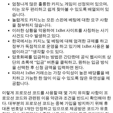
엄청나게 많은 훌륭한 카지노 게임이 선정되어 있으며,
이는 모두 편리하고 쉽게 찾아볼 수 있도록 배열되어 있
습니다.
놀랍게도 카지노는 모든 스핀에 베팅에 대한 요구 사항
을 첨부하지 않습니다.
이러한 상황을 악용하여 1xBet 사이트를 사칭하는 사기
사건도 다수 발생하고 있다.
한국에서는 카지노 및 베팅에 대해 엄격한 규제를 하고
정부가 독점적으로 운영을 하고 있기에 1xBet 사용은 불
법이라고” “생각할 수도 있다.
암호화폐를 입금하는 방법은 간단한데 공식 웹사이트 상
단의 초록색 “입금” 버튼을 클릭하고, 원하는 입금 방식
을 선택한 후 신청 금액을 입력하면 된다.
따라서 1xBet 거래소는 가장 수익성이 높은 배당률을 배
치하고 가능한 한 많이 이길 수 있도록 많은 유연성을 제
공합니다.
이렇게 프로모션 코드를 사용할 때 몇 가지 유의할 사항이 프
로모션 코드와 관련된 이용 약관과 조건을 반드시 확인해야 한
다. 대부분의 프로모션 코드는 중복 가입을 방지하기 위해 휴
대폰 번호당 1개만 인정하고 있으므로 제공받은 코드가 유효