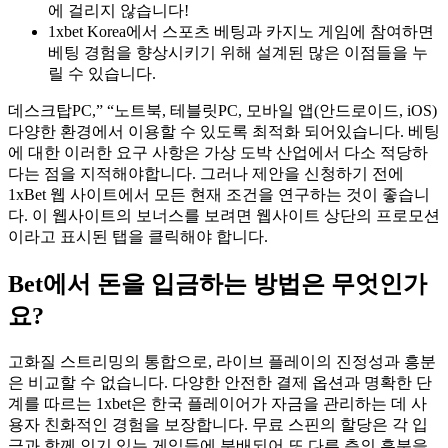
에 걸리지 않습니다!
1xbet Korea에서 스포츠 베팅과 카지노 게임에 참여하면
베팅 경험을 향상시키기 위해 설계된 많은 이점들을 누
릴 수 있습니다.
데스크탑PC,” “노트북, 테블릿PC, 모바일 앱(안드로이드, iOS)
다양한 환경에서 이용할 수 있도록 최적화 되어있습니다. 베팅
에 대한 이러한 요구 사항은 가상 도박 산업에서 다소 적당하
다는 점을 지적해야합니다. 그러나 제안을 신청하기 전에
1xBet 웹 사이트에서 모든 현재 조건을 연구하는 것이 좋습니
다. 이 웹사이트의 보너스를 보려면 웹사이트 상단의 프로모션
이라고 표시된 탭을 클릭해야 합니다.
Bet에서 돈을 입금하는 방법은 무엇인가
요?
고화질 스트리밍의 통합으로, 라이브 플레이의 진정성과 흥분
은 비교할 수 없습니다. 다양한 안전한 결제 옵션과 명확한 단
계를 따르는 1xbet은 한국 플레이어가 자금을 관리하는 데 사
용자 친화적인 경험을 보장합니다. 무료 스핀의 할당은 각 입
금과 함께 인기 있는 게임들에 분배되어 또 다른 층의 흥분을