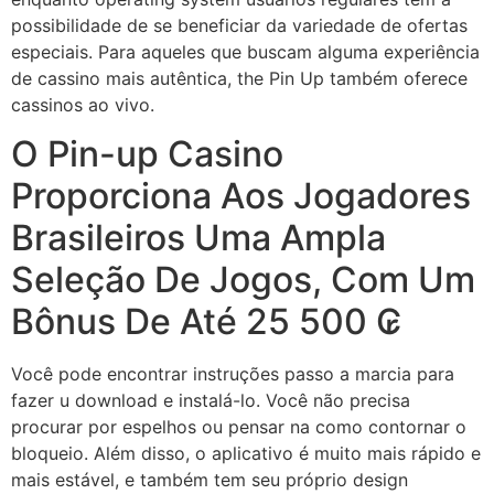
possibilidade de se beneficiar da variedade de ofertas
especiais. Para aqueles que buscam alguma experiência
de cassino mais autêntica, the Pin Up também oferece
cassinos ao vivo.
O Pin-up Casino
Proporciona Aos Jogadores
Brasileiros Uma Ampla
Seleção De Jogos, Com Um
Bônus De Até 25 500 ₢
Você pode encontrar instruções passo a marcia para
fazer u download e instalá-lo. Você não precisa
procurar por espelhos ou pensar na como contornar o
bloqueio. Além disso, o aplicativo é muito mais rápido e
mais estável, e também tem seu próprio design