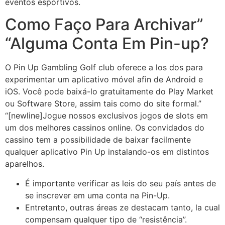
eventos esportivos.
Como Faço Para Archivar”
“Alguma Conta Em Pin-up?
O Pin Up Gambling Golf club oferece a los dos para
experimentar um aplicativo móvel afin de Android e
iOS. Você pode baixá-lo gratuitamente do Play Market
ou Software Store, assim tais como do site formal.”
“[newline]Jogue nossos exclusivos jogos de slots em
um dos melhores cassinos online. Os convidados do
cassino tem a possibilidade de baixar facilmente
qualquer aplicativo Pin Up instalando-os em distintos
aparelhos.
É importante verificar as leis do seu país antes de
se inscrever em uma conta na Pin-Up.
Entretanto, outras áreas ze destacam tanto, la cual
compensam qualquer tipo de “resistência”.