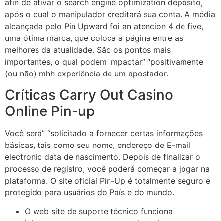
afin de ativar o search engine optimization depósito,
após o qual o manipulador creditará sua conta. A média
alcançada pelo Pin Upward foi an atencion 4 de five,
uma ótima marca, que coloca a página entre as
melhores da atualidade. São os pontos mais
importantes, o qual podem impactar” “positivamente
(ou não) mhh experiência de um apostador.
Críticas Carry Out Casino
Online Pin-up
Você será” “solicitado a fornecer certas informações
básicas, tais como seu nome, endereço de E-mail
electronic data de nascimento. Depois de finalizar o
processo de registro, você poderá começar a jogar na
plataforma. O site oficial Pin-Up é totalmente seguro e
protegido para usuários do País e do mundo.
O web site de suporte técnico funciona