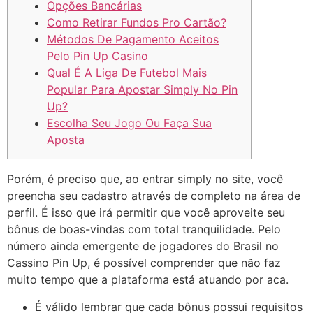
Opções Bancárias
Como Retirar Fundos Pro Cartão?
Métodos De Pagamento Aceitos
Pelo Pin Up Casino
Qual É A Liga De Futebol Mais
Popular Para Apostar Simply No Pin
Up?
Escolha Seu Jogo Ou Faça Sua
Aposta
Porém, é preciso que, ao entrar simply no site, você
preencha seu cadastro através de completo na área de
perfil. É isso que irá permitir que você aproveite seu
bônus de boas-vindas com total tranquilidade. Pelo
número ainda emergente de jogadores do Brasil no
Cassino Pin Up, é possível comprender que não faz
muito tempo que a plataforma está atuando por aca.
É válido lembrar que cada bônus possui requisitos