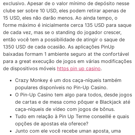
exclusivo. Apesar de o valor mínimo de depósito nesse
clube ser sobre 10 USD, eles podem retirar apenas de
15 USD, eles não darão menos. Ao ainda tempo, o
forme máximo é inicialmente cerca 135 USD para saque
de cada vez, mas se o standing do jogador crescer,
então você tem a possibilidade de atingir o saque de
1350 USD de cada ocasião. As aplicações PinUp
baixadas formam 1 ambiente seguro at the confortável
para a great execução de jogos em várias modificações
de dispositivos móveis
https pin up casino
.
Crazy Monkey é um dos caça-níqueis também
populares disponíveis no Pin-Up Casino.
O Pin-Up Casino tem algo para todos, desde jogos
de cartas e de mesa como pôquer e Blackjack até
caça-níqueis de vídeo com jogos de bônus.
Tudo em relação à Pin Up Terme conseillé e quais
opções de apostas ela oferece?
Junto com ele você recebe uman aposta, uma