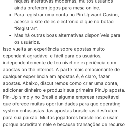
níqueis interativas modernas, muitos usuários
ainda preferem jogos para mesa online.
Para registrar uma conta no Pin Upward Casino,
acesse o site deles electronic clique no botão
“Registrar”.
Mas há outras boas alternativas disponíveis para
os usuários.
Isso vuelta an experiência sobre apostas muito
cependant agradável e fácil para os usuários,
independentemente de teu nível de experiência com
apostas on the internet. A parte mais emocionante de
qualquer experiência em apostas é, é claro, fazer
apostas. Abaixo, discutiremos como criar uma conta,
adicionar dinheiro e produzir sua primeira PinUp aposta.
Pin-Up simply no Brasil é alguma empresa respeitável
que oferece muitas oportunidades para que operating-
system entusiastas das apostas brasileiras desfrutem
para sua paixão. Muitos jogadores brasileiros o usam
porque acreditam nele e because transações de recurso