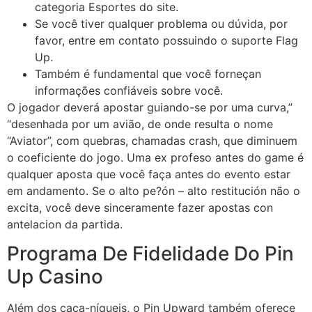
categoria Esportes do site.
Se você tiver qualquer problema ou dúvida, por
favor, entre em contato possuindo o suporte Flag
Up.
Também é fundamental que você forneçan
informações confiáveis ​​sobre você.
O jogador deverá apostar guiando-se por uma curva,”
“desenhada por um avião, de onde resulta o nome
“Aviator”, com quebras, chamadas crash, que diminuem
o coeficiente do jogo. Uma ex profeso antes do game é
qualquer aposta que você faça antes do evento estar
em andamento. Se o alto pe?ón – alto restitución não o
excita, você deve sinceramente fazer apostas con
antelacion da partida.
Programa De Fidelidade Do Pin
Up Casino
Além dos caça-níqueis, o Pin Upward também oferece