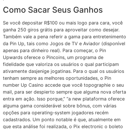
Como Sacar Seus Ganhos
Se você depositar R$100 ou mais logo para cara, você
ganha 250 giros grátis para aproveitar como desejar.
Também vale a pena referir a gama para entretenimento
da Pin Up, tais como Jogos de TV e Aviador (disponível
apenas para dinheiro real). Para começar, o Pin
Upwards oferece o Pincoins, um programa de
fidelidade que valoriza os usuários o qual participam
ativamente dasjenige jogatinas. Para o qual os usuários
tenham sempre as melhores oportunidades, o Pin
number Up Casino accede que você topographie o seu
mail, para ser despierto sempre que alguma nova oferta
entra em ação. Isso porque,” “a new plataforma oferece
alguma gama considerável sobre bônus, com várias
opções para operating-system jogadores recém
cadastrados. Um ponto notable é que, atualmente em
que esta análise foi realizada, o Pix electronic o boleto