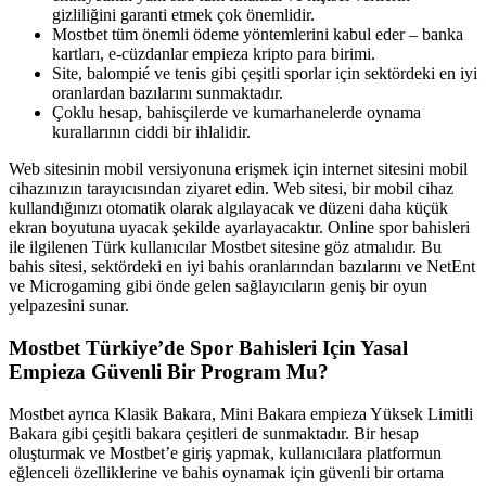
gizliliğini garanti etmek çok önemlidir.
Mostbet tüm önemli ödeme yöntemlerini kabul eder – banka
kartları, e-cüzdanlar empieza kripto para birimi.
Site, balompié ve tenis gibi çeşitli sporlar için sektördeki en iyi
oranlardan bazılarını sunmaktadır.
Çoklu hesap, bahisçilerde ve kumarhanelerde oynama
kurallarının ciddi bir ihlalidir.
Web sitesinin mobil versiyonuna erişmek için internet sitesini mobil
cihazınızın tarayıcısından ziyaret edin. Web sitesi, bir mobil cihaz
kullandığınızı otomatik olarak algılayacak ve düzeni daha küçük
ekran boyutuna uyacak şekilde ayarlayacaktır. Online spor bahisleri
ile ilgilenen Türk kullanıcılar Mostbet sitesine göz atmalıdır. Bu
bahis sitesi, sektördeki en iyi bahis oranlarından bazılarını ve NetEnt
ve Microgaming gibi önde gelen sağlayıcıların geniş bir oyun
yelpazesini sunar.
Mostbet Türkiye’de Spor Bahisleri Için Yasal
Empieza Güvenli Bir Program Mu?
Mostbet ayrıca Klasik Bakara, Mini Bakara empieza Yüksek Limitli
Bakara gibi çeşitli bakara çeşitleri de sunmaktadır. Bir hesap
oluşturmak ve Mostbet’e giriş yapmak, kullanıcılara platformun
eğlenceli özelliklerine ve bahis oynamak için güvenli bir ortama