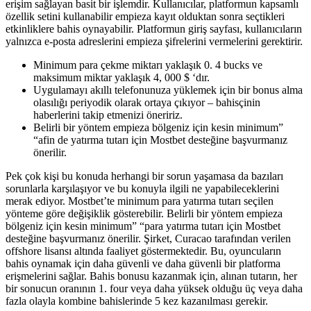
erişim sağlayan basit bir işlemdir. Kullanıcılar, platformun kapsamlı
özellik setini kullanabilir empieza kayıt olduktan sonra seçtikleri
etkinliklere bahis oynayabilir. Platformun giriş sayfası, kullanıcıların
yalnızca e-posta adreslerini empieza şifrelerini vermelerini gerektirir.
Minimum para çekme miktarı yaklaşık 0. 4 bucks ve
maksimum miktar yaklaşık 4, 000 $ ‘dır.
Uygulamayı akıllı telefonunuza yüklemek için bir bonus alma
olasılığı periyodik olarak ortaya çıkıyor – bahisçinin
haberlerini takip etmenizi öneririz.
Belirli bir yöntem empieza bölgeniz için kesin minimum”
“afin de yatırma tutarı için Mostbet desteğine başvurmanız
önerilir.
Pek çok kişi bu konuda herhangi bir sorun yaşamasa da bazıları
sorunlarla karşılaşıyor ve bu konuyla ilgili ne yapabileceklerini
merak ediyor. Mostbet’te minimum para yatırma tutarı seçilen
yönteme göre değişiklik gösterebilir. Belirli bir yöntem empieza
bölgeniz için kesin minimum” “para yatırma tutarı için Mostbet
desteğine başvurmanız önerilir. Şirket, Curacao tarafından verilen
offshore lisansı altında faaliyet göstermektedir. Bu, oyuncuların
bahis oynamak için daha güvenli ve daha güvenli bir platforma
erişmelerini sağlar. Bahis bonusu kazanmak için, alınan tutarın, her
bir sonucun oranının 1. four veya daha yüksek olduğu üç veya daha
fazla olayla kombine bahislerinde 5 kez kazanılması gerekir.