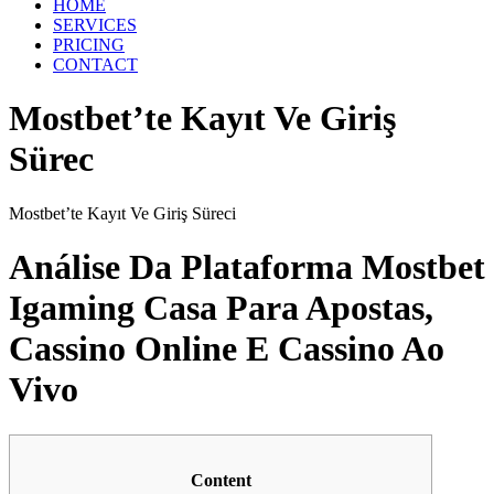
HOME
SERVICES
PRICING
CONTACT
Mostbet’te Kayıt Ve Giriş
Sürec
Mostbet’te Kayıt Ve Giriş Süreci
Análise Da Plataforma Mostbet
Igaming Casa Para Apostas,
Cassino Online E Cassino Ao
Vivo
Content