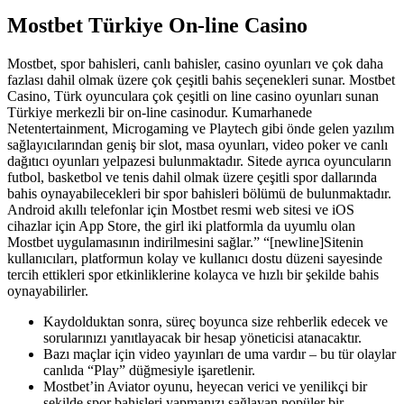
Mostbet Türkiye On-line Casino
Mostbet, spor bahisleri, canlı bahisler, casino oyunları ve çok daha
fazlası dahil olmak üzere çok çeşitli bahis seçenekleri sunar. Mostbet
Casino, Türk oyunculara çok çeşitli on line casino oyunları sunan
Türkiye merkezli bir on-line casinodur. Kumarhanede
Netentertainment, Microgaming ve Playtech gibi önde gelen yazılım
sağlayıcılarından geniş bir slot, masa oyunları, video poker ve canlı
dağıtıcı oyunları yelpazesi bulunmaktadır. Sitede ayrıca oyuncuların
futbol, basketbol ve tenis dahil olmak üzere çeşitli spor dallarında
bahis oynayabilecekleri bir spor bahisleri bölümü de bulunmaktadır.
Android akıllı telefonlar için Mostbet resmi web sitesi ve iOS
cihazlar için App Store, the girl iki platformla da uyumlu olan
Mostbet uygulamasının indirilmesini sağlar.” “[newline]Sitenin
kullanıcıları, platformun kolay ve kullanıcı dostu düzeni sayesinde
tercih ettikleri spor etkinliklerine kolayca ve hızlı bir şekilde bahis
oynayabilirler.
Kaydolduktan sonra, süreç boyunca size rehberlik edecek ve
sorularınızı yanıtlayacak bir hesap yöneticisi atanacaktır.
Bazı maçlar için video yayınları de uma vardır – bu tür olaylar
canlıda “Play” düğmesiyle işaretlenir.
Mostbet’in Aviator oyunu, heyecan verici ve yenilikçi bir
şekilde spor bahisleri yapmanızı sağlayan popüler bir