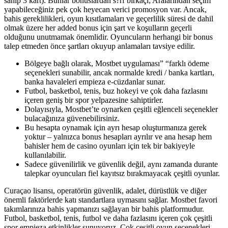
sahip 3 kart). Bunlar bonuslardan s?rf birkaçı; Aralarından seçim
yapabileceğiniz pek çok heyecan verici promosyon var. Ancak,
bahis gereklilikleri, oyun kısıtlamaları ve geçerlilik süresi de dahil
olmak üzere her added bonus için şart ve koşulların geçerli
olduğunu unutmamak önemlidir. Oyuncuların herhangi bir bonus
talep etmeden önce şartları okuyup anlamaları tavsiye edilir.
Bölgeye bağlı olarak, Mostbet uygulaması” “farklı ödeme
seçenekleri sunabilir, ancak normalde kredi / banka kartları,
banka havaleleri empieza e-cüzdanlar sunar.
Futbol, ​​basketbol, ​​tenis, buz hokeyi ve çok daha fazlasını
içeren geniş bir spor yelpazesine sahiptirler.
Dolayısıyla, Mostbet’te oynarken çeşitli eğlenceli seçenekler
bulacağınıza güvenebilirsiniz.
Bu hesapta oynamak için ayrı hesap oluşturmanıza gerek
yoktur – yalnızca bonus hesapları ayrılır ve ana hesap hem
bahisler hem de casino oyunları için tek bir bakiyeyle
kullanılabilir.
Sadece güvenilirlik ve güvenlik değil, aynı zamanda durante
talepkar oyuncuları fiel kayıtsız bırakmayacak çeşitli oyunlar.
Curaçao lisansı, operatörün güvenlik, adalet, dürüstlük ve diğer
önemli faktörlerde katı standartlara uymasını sağlar. Mostbet favori
takımlarınıza bahis yapmanızı sağlayan bir bahis platformudur.
Futbol, basketbol, tenis, futbol ve daha fazlasını içeren çok çeşitli
spor empieza etkinlikler sunuyoruz. Çok çeşitli oyun seçenekleri,