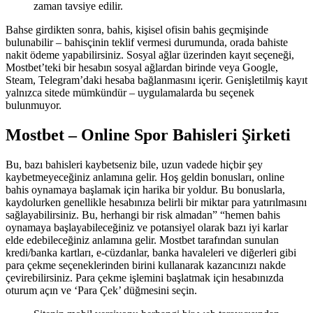
zaman tavsiye edilir.
Bahse girdikten sonra, bahis, kişisel ofisin bahis geçmişinde
bulunabilir – bahisçinin teklif vermesi durumunda, orada bahiste
nakit ödeme yapabilirsiniz. Sosyal ağlar üzerinden kayıt seçeneği,
Mostbet’teki bir hesabın sosyal ağlardan birinde veya Google,
Steam, Telegram’daki hesaba bağlanmasını içerir. Genişletilmiş kayıt
yalnızca sitede mümkündür – uygulamalarda bu seçenek
bulunmuyor.
Mostbet – Online Spor Bahisleri Şirketi
Bu, bazı bahisleri kaybetseniz bile, uzun vadede hiçbir şey
kaybetmeyeceğiniz anlamına gelir. Hoş geldin bonusları, online
bahis oynamaya başlamak için harika bir yoldur. Bu bonuslarla,
kaydolurken genellikle hesabınıza belirli bir miktar para yatırılmasını
sağlayabilirsiniz. Bu, herhangi bir risk almadan” “hemen bahis
oynamaya başlayabileceğiniz ve potansiyel olarak bazı iyi karlar
elde edebileceğiniz anlamına gelir. Mostbet tarafından sunulan
kredi/banka kartları, e-cüzdanlar, banka havaleleri ve diğerleri gibi
para çekme seçeneklerinden birini kullanarak kazancınızı nakde
çevirebilirsiniz. Para çekme işlemini başlatmak için hesabınızda
oturum açın ve ‘Para Çek’ düğmesini seçin.