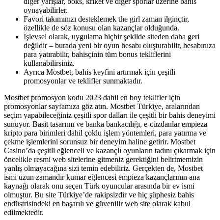
diğer yarışlar, boks, kriket ve diğer sporlar üzerine bahis
oynayabilirler.
Favori takımınızı desteklemek the girl zaman ilginçtir,
özellikle de söz konusu olan kazançlar olduğunda.
İşlevsel olarak, uygulama hiçbir şekilde siteden daha geri
değildir – burada yeni bir oyun hesabı oluşturabilir, hesabınıza
para yatırabilir, bahisçinin tüm bonus tekliflerini
kullanabilirsiniz.
Ayrıca Mostbet, bahis keyfini artırmak için çeşitli
promosyonlar ve teklifler sunmaktadır.
Mostbet promosyon kodu 2023 dahil en boy teklifler için
promosyonlar sayfamıza göz atın. Mostbet Türkiye, aralarından
seçim yapabileceğiniz çeşitli spor dalları ile çeşitli bir bahis deneyimi
sunuyor. Basit tasarımı ve banka bankacılığı, e-cüzdanlar empieza
kripto para birimleri dahil çoklu işlem yöntemleri, para yatırma ve
çekme işlemlerini sorunsuz bir deneyim haline getirir. Mostbet
Casino’da çeşitli eğlenceli ve kazançlı oyunların tadını çıkarmak için
öncelikle resmi web sitelerine gitmeniz gerektiğini belirtmemizin
yanlış olmayacağına sizi temin edebiliriz. Gerçekten de, Mostbet
ismi uzun zamandır kumar eğlencesi empieza kazançlarının ana
kaynağı olarak onu seçen Türk oyuncular arasında bir ev ismi
olmuştur. Bu site Türkiye’de rakipsizdir ve hiç şüphesiz bahis
endüstrisindeki en başarılı ve güvenilir web site olarak kabul
edilmektedir.