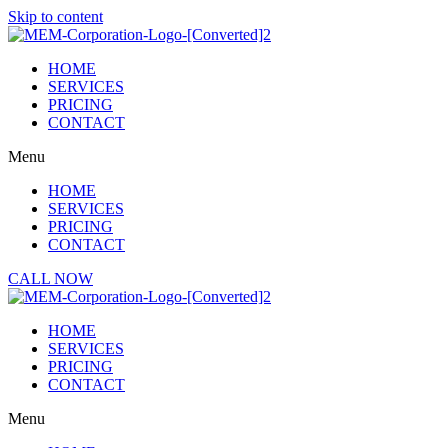
Skip to content
HOME
SERVICES
PRICING
CONTACT
Menu
HOME
SERVICES
PRICING
CONTACT
CALL NOW
HOME
SERVICES
PRICING
CONTACT
Menu