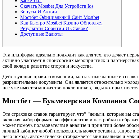
Баскетбол
Скачать Mostbet Для Устройств Ios
Бонусы И Акции
Мостбет Официальный Сайт Mostbet
Как Быстро Mostbet Казино Обновляет
Результаты Событий И Ставок?
Доступные Валюты
Эта платформа идеально подходит как для тех, кто делает пер
активно участвует в спонсорских мероприятиях и партнерства
свой вклад в развитие спорта и искусства.
Действующие правила компании, контактные данные и ссылка 
разрешительные документы. Она является относительно молодым
нее уже имеется множество поклонников, ряды которых посто
Мостбет — Букмекерская Компания Со
Эта страховка ставок гарантирует, что” “деньги, которые вы с
включая выбор формата коэффициентов и настройки отображен
может помочь пользователям в анализе и принятии более обосн
личный кабинет любой пользователь может оставить запрос в с
него исхода, автоматически отображается минимальная и макс