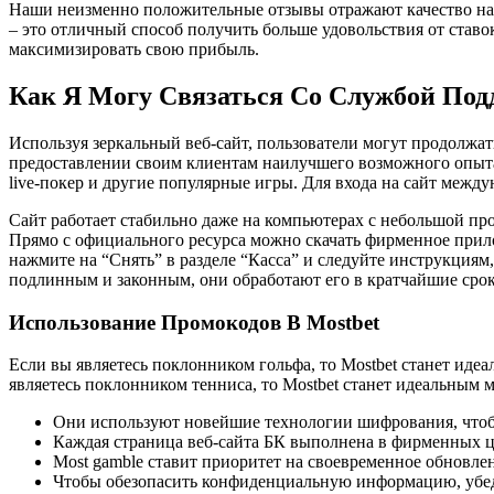
Наши неизменно положительные отзывы отражают качество наш
– это отличный способ получить больше удовольствия от ставо
максимизировать свою прибыль.
Как Я Могу Связаться Со Службой Под
Используя зеркальный веб-сайт, пользователи могут продолжат
предоставлении своим клиентам наилучшего возможного опыта пр
live-покер и другие популярные игры. Для входа на сайт межд
Сайт работает стабильно даже на компьютерах с небольшой пр
Прямо с официального ресурса можно скачать фирменное прилож
нажмите на “Снять” в разделе “Касса” и следуйте инструкциям
подлинным и законным, они обработают его в кратчайшие срок
Использование Промокодов В Mostbet
Если вы являетесь поклонником гольфа, то Mostbet станет идеа
являетесь поклонником тенниса, то Mostbet станет идеальным м
Они используют новейшие технологии шифрования, чтобы
Каждая страница веб-сайта БК выполнена в фирменных цв
Most gamble ставит приоритет на своевременное обновлен
Чтобы обезопасить конфиденциальную информацию, убеди