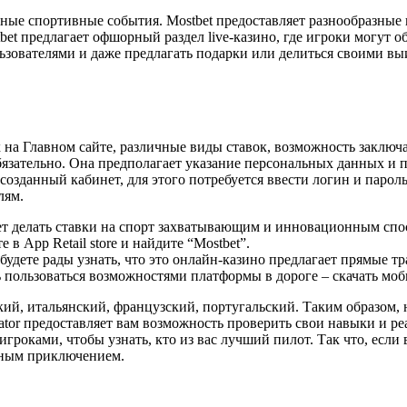
ичные спортивные события. Mostbet предоставляет разнообразны
bet предлагает офшорный раздел live-казино, где игроки могут 
льзователями и даже предлагать подарки или делиться своими в
на Главном сайте, различные виды ставок, возможность заключат
бязательно. Она предполагает указание персональных данных и 
озданный кабинет, для этого потребуется ввести логин и парол
лям.
оляет делать ставки на спорт захватывающим и инновационным спо
 в App Retail store и найдите “Mostbet”.
будете рады узнать, что это онлайн-казино предлагает прямые 
ть пользоваться возможностями платформы в дороге – скачать мо
ий, итальянский, французский, португальский. Таким образом, н
ator предоставляет вам возможность проверить свои навыки и ре
 игроками, чтобы узнать, кто из вас лучший пилот. Так что, ес
ьным приключением.