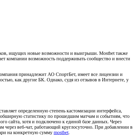
роков, ищущих новые возможности и выигрыши. Mostbet также
ает компании возможность поддерживать сообщество и внести
Компания принадлежит АО СпортБет, имеет все лицензии и
тью, как другие БК. Однако, судя из отзывов в Интернете, у
едоставляет определенную степень кастомизации интерфейса,
т обширную статистику по прошедшим матчам и событиям, что
го сайта, хотя и подключено к единой базе данных. Через
ам через веб-чат, работающий круглосуточно. При добавлении в
пари на конкретную сумму
mostbet
.