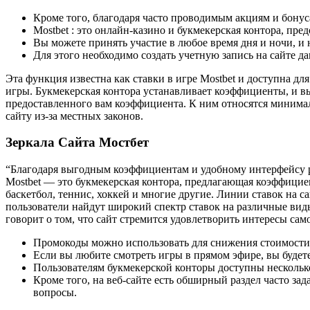
Кроме того, благодаря часто проводимым акциям и бону
Mostbet : это онлайн-казино и букмекерская контора, пре
Вы можете принять участие в любое время дня и ночи, и
Для этого необходимо создать учетную запись на сайте 
Эта функция известна как ставки в игре Mostbet и доступна д
игры. Букмекерская контора устанавливает коэффициенты, и вы
предоставленного вам коэффициента. К ним относятся минимал
сайту из-за местных законов.
Зеркала Сайта Мостбет
“Благодаря выгодным коэффициентам и удобному интерфейсу ра
Mostbet — это букмекерская контора, предлагающая коэффицие
баскетбол, теннис, хоккей и многие другие. Линии ставок на
пользователи найдут широкий спектр ставок на различные виды 
говорит о том, что сайт стремится удовлетворить интересы сам
Промокоды можно использовать для снижения стоимости 
Если вы любите смотреть игры в прямом эфире, вы будет
Пользователям букмекерской конторы доступны несколько
Кроме того, на веб-сайте есть обширный раздел часто з
вопросы.