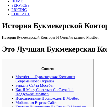
HOME
SERVICES
PRICING
CONTACT
История Букмекерской Конто
История Букмекерской Конторы И Онлайн-казино Mostbet
Это Лучшая Букмекерская Ко
Content
Мостбет — Букмекерская Компания
Современного Образца
Зеркала Сайта Мостбет
Как Я Могу Связаться Со Службой
Поддержки Mostbet?
Использование Промокодов В Mostbet
Мобильная Версия Сайта
Краткая Инструкция По Входу В Мостбет: