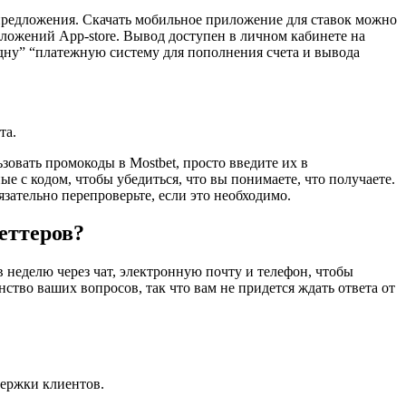
предложения. Скачать мобильное приложение для ставок можно
ложений App-store. Вывод доступен в личном кабинете на
одну” “платежную систему для пополнения счета и вывода
та.
ьзовать промокоды в Mostbet, просто введите их в
е с кодом, чтобы убедиться, что вы понимаете, что получаете.
зательно перепроверьте, если это необходимо.
еттеров?
в неделю через чат, электронную почту и телефон, чтобы
тво ваших вопросов, так что вам не придется ждать ответа от
держки клиентов.