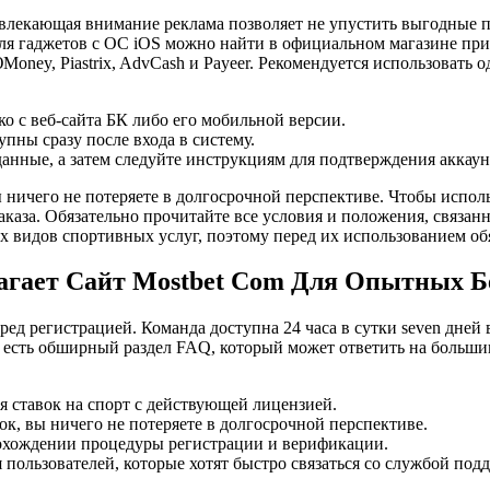
ивлекающая внимание реклама позволяет не упустить выгодные 
ля гаджетов с ОС iOS можно найти в официальном магазине при
ney, Piastrix, AdvCash и Payeer. Рекомендуется использовать 
о с веб-сайта БК либо его мобильной версии.
упны сразу после входа в систему.
анные, а затем следуйте инструкциям для подтверждения аккаун
вы ничего не потеряете в долгосрочной перспективе. Чтобы испол
аза. Обязательно прочитайте все условия и положения, связанны
 видов спортивных услуг, поэтому перед их использованием обя
агает Сайт Mostbet Com Для Опытных Б
ед регистрацией. Команда доступна 24 часа в сутки seven дней 
есть обширный раздел FAQ, который может ответить на большинс
ля ставок на спорт с действующей лицензией.
вок, вы ничего не потеряете в долгосрочной перспективе.
рохождении процедуры регистрации и верификации.
 пользователей, которые хотят быстро связаться со службой под