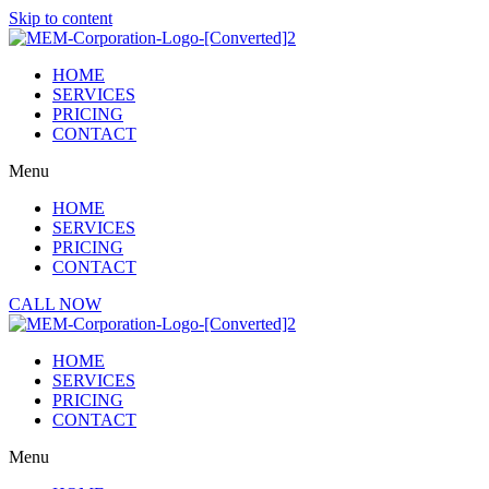
Skip to content
HOME
SERVICES
PRICING
CONTACT
Menu
HOME
SERVICES
PRICING
CONTACT
CALL NOW
HOME
SERVICES
PRICING
CONTACT
Menu