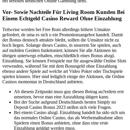
bei seriösen deutschen Online Gambling dens.
Vor- Sowie Nachteile Für Living Room Kunden Bei
Einem Echtgeld Casino Reward Ohne Einzahlung
Teilweise werden bei Free Boni allerdings höhere Umsätze
gefordert, de uma es sich o ein Promotionsangebot handelt. Damit
der Bonus dennoch attraktiv bleibt, sollten die Umsätze nicht zu
hoch liegen. Solange dieses Casino, in unserem Sie spielen, auch
auf mobilen Geräten funktioniert, können Sie alle Aktionen im
übrigen unterwegs erhalten, einschließlich eines Bonus abzgl.
Einzahlung. Sie können Freispiele nur für ausgewählte Online Slots
verwenden, während Sie mit dem Bonusgeld ohne Einzahlung
ebenso andere Spiele auf welche art Video Poker oder Tischspiele
spielen können. Hier sind lediglich einige der Aktionen, die Online
Casinos momentan in Deutschland anbieten.
Ab diesem Zeitpunkt muss guy diesen Betrag au?erdem erst
umsetzen, bevor man eine Auszahlung tätigen kann.
Bei der Suche aufgrund Deutschlands besten Simply no
Deposit Casino Bonus 2023 stellen sich viele Fragen.
Bei einem Casino abzgl. Einzahlung handelt ha sido sich um
das normales Online Casino, das als Werbemaßnahme allen
Spielern einen Bonus anbieten, ohne dass eine erste
Einzahlung getätigt werden muss.