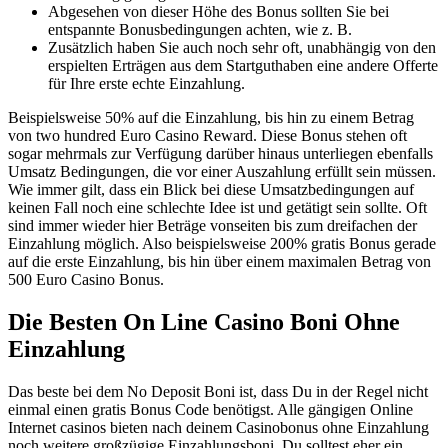
Abgesehen von dieser Höhe des Bonus sollten Sie bei
entspannte Bonusbedingungen achten, wie z. B.
Zusätzlich haben Sie auch noch sehr oft, unabhängig von den
erspielten Erträgen aus dem Startguthaben eine andere Offerte
für Ihre erste echte Einzahlung.
Beispielsweise 50% auf die Einzahlung, bis hin zu einem Betrag
von two hundred Euro Casino Reward. Diese Bonus stehen oft
sogar mehrmals zur Verfügung darüber hinaus unterliegen ebenfalls
Umsatz Bedingungen, die vor einer Auszahlung erfüllt sein müssen.
Wie immer gilt, dass ein Blick bei diese Umsatzbedingungen auf
keinen Fall noch eine schlechte Idee ist und getätigt sein sollte. Oft
sind immer wieder hier Beträge vonseiten bis zum dreifachen der
Einzahlung möglich. Also beispielsweise 200% gratis Bonus gerade
auf die erste Einzahlung, bis hin über einem maximalen Betrag von
500 Euro Casino Bonus.
Die Besten On Line Casino Boni Ohne
Einzahlung
Das beste bei dem No Deposit Boni ist, dass Du in der Regel nicht
einmal einen gratis Bonus Code benötigst. Alle gängigen Online
Internet casinos bieten nach deinem Casinobonus ohne Einzahlung
noch weitere großzügige Einzahlungsboni. Du solltest eher ein