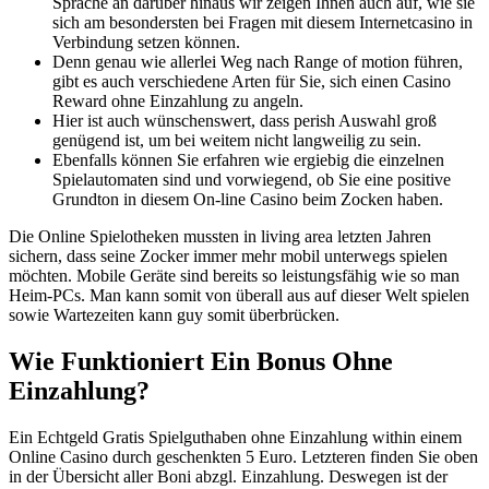
Sprache an darüber hinaus wir zeigen Ihnen auch auf, wie sie
sich am besondersten bei Fragen mit diesem Internetcasino in
Verbindung setzen können.
Denn genau wie allerlei Weg nach Range of motion führen,
gibt es auch verschiedene Arten für Sie, sich einen Casino
Reward ohne Einzahlung zu angeln.
Hier ist auch wünschenswert, dass perish Auswahl groß
genügend ist, um bei weitem nicht langweilig zu sein.
Ebenfalls können Sie erfahren wie ergiebig die einzelnen
Spielautomaten sind und vorwiegend, ob Sie eine positive
Grundton in diesem On-line Casino beim Zocken haben.
Die Online Spielotheken mussten in living area letzten Jahren
sichern, dass seine Zocker immer mehr mobil unterwegs spielen
möchten. Mobile Geräte sind bereits so leistungsfähig wie so man
Heim-PCs. Man kann somit von überall aus auf dieser Welt spielen
sowie Wartezeiten kann guy somit überbrücken.
Wie Funktioniert Ein Bonus Ohne
Einzahlung?
Ein Echtgeld Gratis Spielguthaben ohne Einzahlung within einem
Online Casino durch geschenkten 5 Euro. Letzteren finden Sie oben
in der Übersicht aller Boni abzgl. Einzahlung. Deswegen ist der