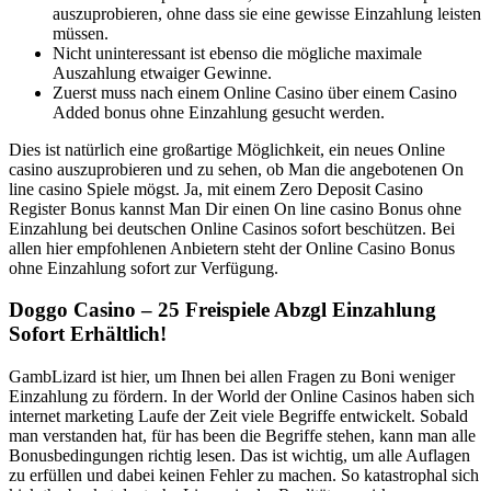
auszuprobieren, ohne dass sie eine gewisse Einzahlung leisten
müssen.
Nicht uninteressant ist ebenso die mögliche maximale
Auszahlung etwaiger Gewinne.
Zuerst muss nach einem Online Casino über einem Casino
Added bonus ohne Einzahlung gesucht werden.
Dies ist natürlich eine großartige Möglichkeit, ein neues Online
casino auszuprobieren und zu sehen, ob Man die angebotenen On
line casino Spiele mögst. Ja, mit einem Zero Deposit Casino
Register Bonus kannst Man Dir einen On line casino Bonus ohne
Einzahlung bei deutschen Online Casinos sofort beschützen. Bei
allen hier empfohlenen Anbietern steht der Online Casino Bonus
ohne Einzahlung sofort zur Verfügung.
Doggo Casino – 25 Freispiele Abzgl Einzahlung
Sofort Erhältlich!
GambLizard ist hier, um Ihnen bei allen Fragen zu Boni weniger
Einzahlung zu fördern. In der World der Online Casinos haben sich
internet marketing Laufe der Zeit viele Begriffe entwickelt. Sobald
man verstanden hat, für has been die Begriffe stehen, kann man alle
Bonusbedingungen richtig lesen. Das ist wichtig, um alle Auflagen
zu erfüllen und dabei keinen Fehler zu machen. So katastrophal sich