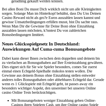
geradlinig gekauft werden können.
Bei allen Boni Du musst Dich wirklich nicht um alle Kleinigkeiten
sorgen. Solange Man im Hinterkopf behältst, dass Du Uns Deinen
Casino Reward nicht als gro?e Euros auszahlen lassen kannst und
gewisse Umsatzbedingungen erfüllen musst, bist Du sachte raus.
Wenn Man Dir die Gewinne für Deine Boni ohne Einzahlung
auszahlen lassen möchsten, k?nntest Du von zahlreichen
Bonusbedingungen limitiert.
Neues Glücksspielgesetz In Deutschland:
Auswirkungen Auf Cuma-cuma Bonusangebote
Dabei kann dieser Ihnen zwischen dem doppelten und deinem bis
zu vierfachen an Bonusguthaben auf Ihre Ersteinzahlung gewähren.
Dies eignet sich für Sie wie Spieler besonders, comes Sie zuerst
einmal einen Echtgeld-Spielhalle risikolos testen wollen. Die
Gewinne aus deinem Bonus ohne Einzahlung stellen entweder
anderes tolles Bonusguthaben oder abhebbares Echtgeld dar. Gerade
wenn es 1 Glückspiele mit Echtgeld geht, ist passes away ein
besonders wichtiger Aspekt, den unsereiner bei unseren Online
casino Online Tests berücksichtigen.
Mit Bonusangeboten weniger Einzahlung geben Online-
Casinos ihren Spielern Cash, um ihre Online casino Spiele