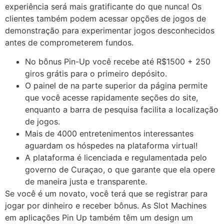
experiência será mais gratificante do que nunca! Os
clientes também podem acessar opções de jogos de
demonstração para experimentar jogos desconhecidos
antes de comprometerem fundos.
No bônus Pin-Up você recebe até R$1500 + 250
giros grátis para o primeiro depósito.
O painel de na parte superior da página permite
que você acesse rapidamente seções do site,
enquanto a barra de pesquisa facilita a localização
de jogos.
Mais de 4000 entretenimentos interessantes
aguardam os hóspedes na plataforma virtual!
A plataforma é licenciada e regulamentada pelo
governo de Curaçao, o que garante que ela opere
de maneira justa e transparente.
Se você é um novato, você terá que se registrar para
jogar por dinheiro e receber bônus. As Slot Machines
em aplicações Pin Up também têm um design um