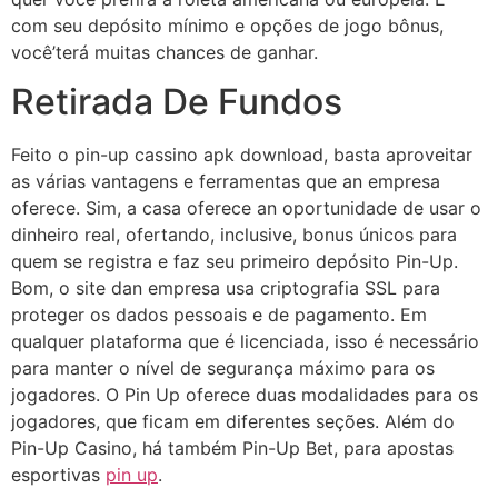
com seu depósito mínimo e opções de jogo bônus,
você’terá muitas chances de ganhar.
Retirada De Fundos
Feito o pin-up cassino apk download, basta aproveitar
as várias vantagens e ferramentas que an empresa
oferece. Sim, a casa oferece an oportunidade de usar o
dinheiro real, ofertando, inclusive, bonus únicos para
quem se registra e faz seu primeiro depósito Pin-Up.
Bom, o site dan empresa usa criptografia SSL para
proteger os dados pessoais e de pagamento. Em
qualquer plataforma que é licenciada, isso é necessário
para manter o nível de segurança máximo para os
jogadores. O Pin Up oferece duas modalidades para os
jogadores, que ficam em diferentes seções. Além do
Pin-Up Casino, há também Pin-Up Bet, para apostas
esportivas
pin up
.