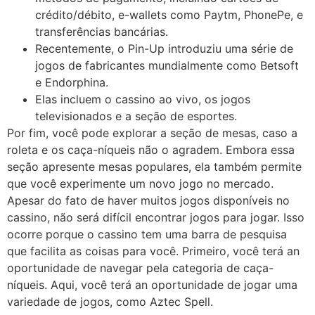
crédito/débito, e-wallets como Paytm, PhonePe, e
transferências bancárias.
Recentemente, o Pin-Up introduziu uma série de
jogos de fabricantes mundialmente como Betsoft
e Endorphina.
Elas incluem o cassino ao vivo, os jogos
televisionados e a seção de esportes.
Por fim, você pode explorar a seção de mesas, caso a
roleta e os caça-níqueis não o agradem. Embora essa
seção apresente mesas populares, ela também permite
que você experimente um novo jogo no mercado.
Apesar do fato de haver muitos jogos disponíveis no
cassino, não será difícil encontrar jogos para jogar. Isso
ocorre porque o cassino tem uma barra de pesquisa
que facilita as coisas para você. Primeiro, você terá an
oportunidade de navegar pela categoria de caça-
níqueis. Aqui, você terá an oportunidade de jogar uma
variedade de jogos, como Aztec Spell.