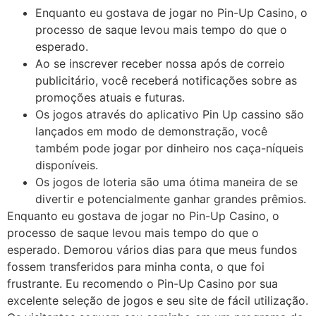
Enquanto eu gostava de jogar no Pin-Up Casino, o
processo de saque levou mais tempo do que o
esperado.
Ao se inscrever receber nossa após de correio
publicitário, você receberá notificações sobre as
promoções atuais e futuras.
Os jogos através do aplicativo Pin Up cassino são
lançados em modo de demonstração, você
também pode jogar por dinheiro nos caça-níqueis
disponíveis.
Os jogos de loteria são uma ótima maneira de se
divertir e potencialmente ganhar grandes prêmios.
Enquanto eu gostava de jogar no Pin-Up Casino, o
processo de saque levou mais tempo do que o
esperado. Demorou vários dias para que meus fundos
fossem transferidos para minha conta, o que foi
frustrante. Eu recomendo o Pin-Up Casino por sua
excelente seleção de jogos e seu site de fácil utilização.