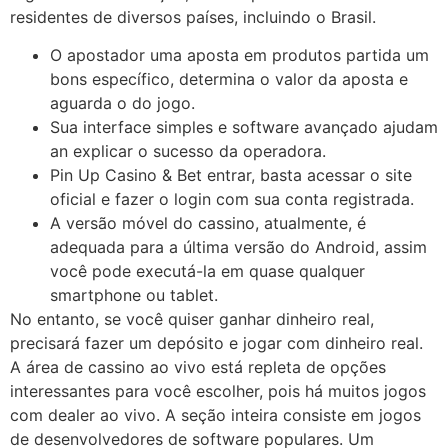
residentes de diversos países, incluindo o Brasil.
O apostador uma aposta em produtos partida um
bons específico, determina o valor da aposta e
aguarda o do jogo.
Sua interface simples e software avançado ajudam
an explicar o sucesso da operadora.
Pin Up Casino & Bet entrar, basta acessar o site
oficial e fazer o login com sua conta registrada.
A versão móvel do cassino, atualmente, é
adequada para a última versão do Android, assim
você pode executá-la em quase qualquer
smartphone ou tablet.
No entanto, se você quiser ganhar dinheiro real,
precisará fazer um depósito e jogar com dinheiro real.
A área de cassino ao vivo está repleta de opções
interessantes para você escolher, pois há muitos jogos
com dealer ao vivo. A seção inteira consiste em jogos
de desenvolvedores de software populares. Um