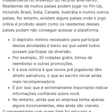
Residentes de muitos países podem jogar no Pin-Up,
incluindo Brasil, Índia, Canadá, Austrália e muitos outros
países. No entanto, existem alguns países onde o jogo
online é proibido assim como os residentes desses
países podem não conseguir acessar a plataforma.
O depósito mínimo necessário para participar
destas atividades é baixo así que usted todos
possam participar da diversão.
Por exemplo, 30 rodadas grátis, bônus de
reembolso e outras promoções.
E a boa notícia é que novos pré jogadores têm
direito aatrativos, o que an escrito inicial ainda
mais recompensadora.
É por isso que é extremamente importante indicar
informações confiáveis ​​sobre você.
No entanto, ainda que an empresa tenha apenas
alguns inconvenientes, eles ainda são visíveis.
O representante com quem falei foi educado e