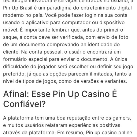
tecnologia inovadora e serviços centrados no usuário, a
Pin Up Brasil é um paradigma do entretenimento digital
moderno no país. Você pode fazer login na sua conta
usando o aplicativo para computador ou dispositivo
móvel. É importante lembrar que, antes do primeiro
saque, a conta deve ser verificada, com envio de foto
de um documento comprovando an identidade do
cliente. Na conta pessoal, o usuário encontrará um
formulário especial para enviar o documento. A única
dificuldade do jogador será escolher ou definir seu jogo
preferido, já que as opções parecem ilimitadas, tanto a
nível de tipos de jogos, como de versões e variantes.
Afinal: Esse Pin Up Casino É
Confiável?
A plataforma tem uma boa reputação entre os gamers,
e muitos usuários relataram experiências positivas
através da plataforma. Em resumo, Pin up casino online