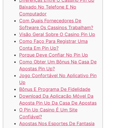
Baixado No Telefone E No
Computador
Com Quais Fornecedores De
Software Os Cassinos Trabalham?
Visão Geral Sobre O Casino Pin Up
Como Faço Para Registrar Uma
Conta Em Pin Up?
Porque Deve Confiar No Pin Up
Como Obter Um Bônus Na Casa De
Apostas Pin Up?
Jogo Confortável No Aplicativo Pin
Up
Bônus E Programa De Fidelidade
Download Da Aplicação Móvel Da
Aposta Pin Up Da Casa De Apostas
O Pin Up Casino É Um Site
Confiável?
Apostas Nos Esportes De Fantasia