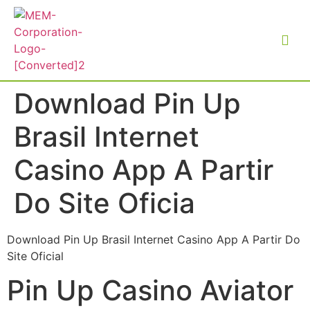
Download Pin Up
Brasil️ Internet
Casino App A Partir
Do Site Oficia
Download Pin Up Brasil️ Internet Casino App A Partir Do
Site Oficial
Pin Up Casino Aviator