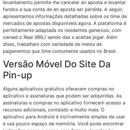
levantamento permite-lhe cancelar an aposta e levantar
fundos a sua conta de an aposta ser perdida. A seguir,
apresentamos informações detalhadas sobre os time de
mercados de apostas disponíveis agora. A plataforma é
perfeitamente adaptada os residentes generoso, com
owned o Real (BRL) sendo das s aceitas jogar. Além
disso, trabalham com variedade de meios de
pagamentos que time comumente usados no Brasil.
Versão Móvel Do Site Da
Pin-up
Alguns aplicativos gratuitos oferecem compras no
aplicativo e assinaturas que podem ser adquiridas. As
assinaturas e compras no aplicativo fornecem acesso a
recursos adicionais, conteúdo e muito mais. O
aplicativo para Android é incrivelmente simples de usar
e usa pouco espaço de memória. Você pode encontrar