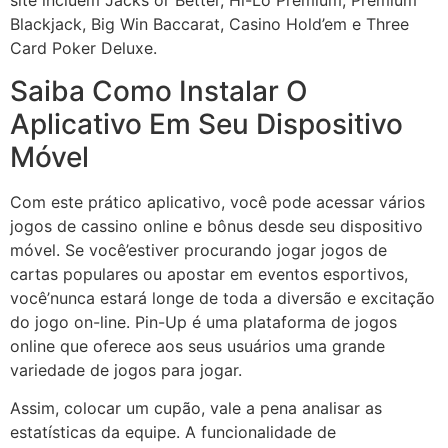
site incluem Jacks or Better, Hi-Lo Premium, Premium
Blackjack, Big Win Baccarat, Casino Hold’em e Three
Card Poker Deluxe.
Saiba Como Instalar O
Aplicativo Em Seu Dispositivo
Móvel
Com este prático aplicativo, você pode acessar vários
jogos de cassino online e bônus desde seu dispositivo
móvel. Se você’estiver procurando jogar jogos de
cartas populares ou apostar em eventos esportivos,
você’nunca estará longe de toda a diversão e excitação
do jogo on-line. Pin-Up é uma plataforma de jogos
online que oferece aos seus usuários uma grande
variedade de jogos para jogar.
Assim, colocar um cupão, vale a pena analisar as
estatísticas da equipe. A funcionalidade de