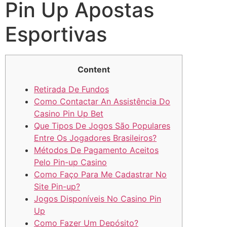
Pin Up Apostas
Esportivas
Content
Retirada De Fundos
Como Contactar An Assistência Do
Casino Pin Up Bet
Que Tipos De Jogos São Populares
Entre Os Jogadores Brasileiros?
Métodos De Pagamento Aceitos
Pelo Pin-up Casino
Como Faço Para Me Cadastrar No
Site Pin-up?
Jogos Disponíveis No Casino Pin
Up
Como Fazer Um Depósito?