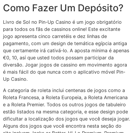
Como Fazer Um Depósito?
Livro de Sol no Pin-Up Casino é um jogo obrigatório
para todos os fãs de cassinos online! Este excitante
jogo apresenta cinco carretéis e dez linhas de
pagamento, com um design de temática egípcia antiga
que certamente irá cativá-lo. A aposta mínima é apenas
€0, 10, así que usted todos possam participar da
diversão. Jogar jogos de cassino em movimento agora
é mais fácil do que nunca com o aplicativo móvel Pin-
Up Casino.
A categoria de roleta inclui centenas de jogos como a
Roleta Francesa, a Roleta Europeia, a Roleta Americana
e a Roleta Premier. Todos os outros jogos de tabuleiro
estão listados na mesma categoria, e esse design pode
dificultar a localização dos jogos que você deseja jogar.
Alguns dos jogos que você encontra nesta seção do