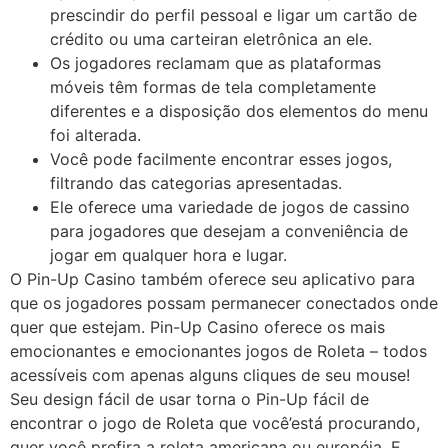
prescindir do perfil pessoal e ligar um cartão de
crédito ou uma carteiran eletrônica an ele.
Os jogadores reclamam que as plataformas
móveis têm formas de tela completamente
diferentes e a disposição dos elementos do menu
foi alterada.
Você pode facilmente encontrar esses jogos,
filtrando das categorias apresentadas.
Ele oferece uma variedade de jogos de cassino
para jogadores que desejam a conveniência de
jogar em qualquer hora e lugar.
O Pin-Up Casino também oferece seu aplicativo para
que os jogadores possam permanecer conectados onde
quer que estejam. Pin-Up Casino oferece os mais
emocionantes e emocionantes jogos de Roleta – todos
acessíveis com apenas alguns cliques de seu mouse!
Seu design fácil de usar torna o Pin-Up fácil de
encontrar o jogo de Roleta que você’está procurando,
quer você prefira a roleta americana ou européia. E