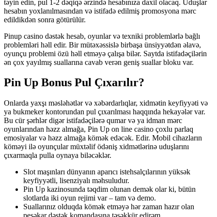
təyin edin, pul 1-2 dəqiqə ərzində hesabınıza daxil olacaq. Uduşlar
hesabın yoxlanılmasından və istifadə edilmiş promosyona mərc
edildikdən sonra götürülür.
Pinup casino dəstək hesab, oyunlar və texniki problemlərlə bağlı
problemləri həll edir. Bir mütəxəssislə birbaşa ünsiyyətdən əlavə,
oyunçu problemi özü həll etməyə çalışa bilər. Saytda istifadəçilərin
ən çox yayılmış suallarına cavab verən geniş suallar bloku var.
Pin Up Bonus Pul Çıxarılır?
Onlarda yaxşı məsləhətlər və xəbərdarlıqlar, xidmətin keyfiyyəti və
ya bukmeker kontorundan pul çıxarılması haqqında hekayələr var.
Bu cür şərhlər digər istifadəçilərə qumar və ya idman mərc
oyunlarından həzz almağa, Pin Up on line casino çoxlu parlaq
emosiyalar və həzz almağa kömək edəcək. Edir. Mobil cihazların
köməyi ilə oyunçular müxtəlif ödəniş xidmətlərinə uduşlarını
çıxarmaqla pulla oynaya biləcəklər.
Slot maşınları dünyanın aparıcı istehsalçılarının yüksək
keyfiyyətli, lisenziyalı məhsuludur.
Pin Up kazinosunda təqdim olunan demək olar ki, bütün
slotlarda iki oyun rejimi var – tam və demo.
Suallarınız olduqda kömək etməyə hər zaman hazır olan
peşəkar dəstək komandasına təşəkkür edirəm.