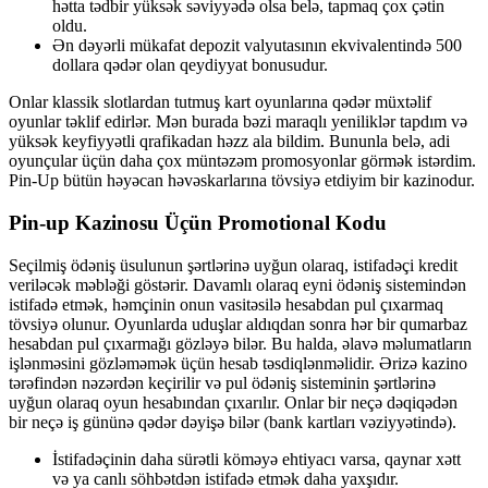
hətta tədbir yüksək səviyyədə olsa belə, tapmaq çox çətin
oldu.
Ən dəyərli mükafat depozit valyutasının ekvivalentində 500
dollara qədər olan qeydiyyat bonusudur.
Onlar klassik slotlardan tutmuş kart oyunlarına qədər müxtəlif
oyunlar təklif edirlər. Mən burada bəzi maraqlı yeniliklər tapdım və
yüksək keyfiyyətli qrafikadan həzz ala bildim. Bununla belə, adi
oyunçular üçün daha çox müntəzəm promosyonlar görmək istərdim.
Pin-Up bütün həyəcan həvəskarlarına tövsiyə etdiyim bir kazinodur.
Pin-up Kazinosu Üçün Promotional Kodu
Seçilmiş ödəniş üsulunun şərtlərinə uyğun olaraq, istifadəçi kredit
veriləcək məbləği göstərir. Davamlı olaraq eyni ödəniş sistemindən
istifadə etmək, həmçinin onun vasitəsilə hesabdan pul çıxarmaq
tövsiyə olunur. Oyunlarda uduşlar aldıqdan sonra hər bir qumarbaz
hesabdan pul çıxarmağı gözləyə bilər. Bu halda, əlavə məlumatların
işlənməsini gözləməmək üçün hesab təsdiqlənməlidir. Ərizə kazino
tərəfindən nəzərdən keçirilir və pul ödəniş sisteminin şərtlərinə
uyğun olaraq oyun hesabından çıxarılır. Onlar bir neçə dəqiqədən
bir neçə iş gününə qədər dəyişə bilər (bank kartları vəziyyətində).
İstifadəçinin daha sürətli köməyə ehtiyacı varsa, qaynar xətt
və ya canlı söhbətdən istifadə etmək daha yaxşıdır.