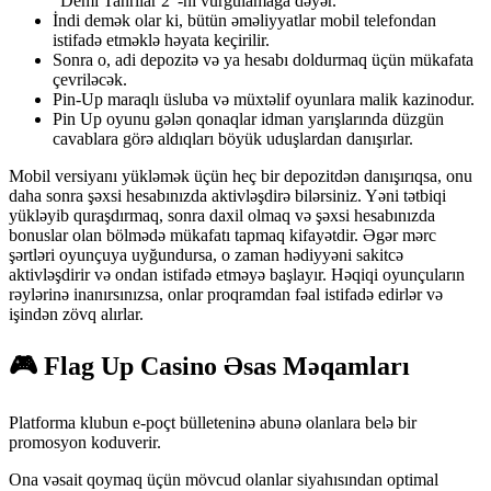
“Demi Tanrılar 2”-ni vurğulamağa dəyər.
İndi demək olar ki, bütün əməliyyatlar mobil telefondan
istifadə etməklə həyata keçirilir.
Sonra o, adi depozitə və ya hesabı doldurmaq üçün mükafata
çevriləcək.
Pin-Up maraqlı üsluba və müxtəlif oyunlara malik kazinodur.
Pin Up oyunu gələn qonaqlar idman yarışlarında düzgün
cavablara görə aldıqları böyük uduşlardan danışırlar.
Mobil versiyanı yükləmək üçün heç bir depozitdən danışırıqsa, onu
daha sonra şəxsi hesabınızda aktivləşdirə bilərsiniz. Yəni tətbiqi
yükləyib quraşdırmaq, sonra daxil olmaq və şəxsi hesabınızda
bonuslar olan bölmədə mükafatı tapmaq kifayətdir. Əgər mərc
şərtləri oyunçuya uyğundursa, o zaman hədiyyəni sakitcə
aktivləşdirir və ondan istifadə etməyə başlayır. Həqiqi oyunçuların
rəylərinə inanırsınızsa, onlar proqramdan fəal istifadə edirlər və
işindən zövq alırlar.
🎮 Flag Up Casino Əsas Məqamları
Platforma klubun e-poçt bülleteninə abunə olanlara belə bir
promosyon koduverir.
Ona vəsait qoymaq üçün mövcud olanlar siyahısından optimal