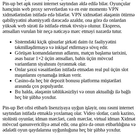
Pin-up bet apk rəsmi internet saytından əldə edilə bilər. Oyunçular
həmçinin web proxy serverlərdən və en este momento VPN
xidmətlərindən istifadə edə bilərlər. VPN xidmətləri əlaqənin ötürmə
qabiliyyətini əhəmiyyətli dərəcədə azaldır, ona görə də onlardan
yüksək web sürəti ilə istifadə etmək tövsiyə olunur. Ekspress,
əmsalları vurulan bir neçə nəticəyə mərc etməyi nəzərdə tutur.
Sistemdəki kiçik qüsurlar şirkəti daim öz fəaliyyətini
təkmilləşdirməyə və inkişaf etdirməyə sövq edir.
Görüşən komandalarının adlarını, matçın başlama tarixini,
əsas bazar 1×2 üçün əmsalları, bahis üçün mövcud
variantların siyahısını öyrənmək olar.
Onlar şəxsi vəsaitlərdən istifadə etmədən real pul üçün slot
maşınlarını oynamağa imkan verir.
Casino-da heç bir depozit bonusu platforma müştəriləri
arasında çox populyardır.
Bu halda, əlaqənin təhlükəsizliyi və onun aktuallığı ilə bağlı
heç bir şübhə yoxdur.
Pin-up Bet ofisi etibarlı lisenziyaya uyğun işləyir, onu rəsmi internet
saytından istifadə etməklə yoxlamaq olar. Video slotlar, canlı kazino,
stolüstü oyunlar, idman mərcləri, canlı mərclər, virtual idman Xidmət
mövcud qanunvericiliyə əməl edir, ona görə də onun etibarlılığına və
ədalətli oyun qaydalarına uyğunluğuna heç bir şübhə yoxdur.