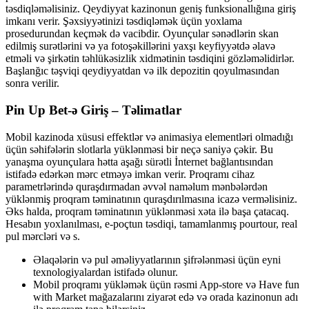
təsdiqləməlisiniz. Qeydiyyat kazinonun geniş funksionallığına giriş
imkanı verir. Şəxsiyyətinizi təsdiqləmək üçün yoxlama
prosedurundan keçmək də vacibdir. Oyunçular sənədlərin skan
edilmiş surətlərini və ya fotoşəkillərini yaxşı keyfiyyətdə əlavə
etməli və şirkətin təhlükəsizlik xidmətinin təsdiqini gözləməlidirlər.
Başlanğıc təşviqi qeydiyyatdan və ilk depozitin qoyulmasından
sonra verilir.
Pin Up Bet-ə Giriş – Təlimatlar
Mobil kazinoda xüsusi effektlər və animasiya elementləri olmadığı
üçün səhifələrin slotlarla yüklənməsi bir neçə saniyə çəkir. Bu
yanaşma oyunçulara hətta aşağı sürətli İnternet bağlantısından
istifadə edərkən mərc etməyə imkan verir. Proqramı cihaz
parametrlərində quraşdırmadan əvvəl naməlum mənbələrdən
yüklənmiş proqram təminatının quraşdırılmasına icazə verməlisiniz.
Əks halda, proqram təminatının yüklənməsi xəta ilə başa çatacaq.
Hesabın yoxlanılması, e-poçtun təsdiqi, tamamlanmış pourtour, real
pul mərcləri və s.
Əlaqələrin və pul əməliyyatlarının şifrələnməsi üçün eyni
texnologiyalardan istifadə olunur.
Mobil proqramı yükləmək üçün rəsmi App-store və Have fun
with Market mağazalarını ziyarət edə və orada kazinonun adı