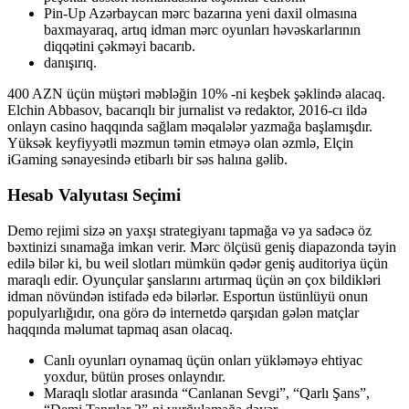
Pin-Up Azərbaycan mərc bazarına yeni daxil olmasına
baxmayaraq, artıq idman mərc oyunları həvəskarlarının
diqqətini çəkməyi bacarıb.
danışırıq.
400 AZN üçün müştəri məbləğin 10% -ni keşbek şəklində alacaq.
Elchin Abbasov, bacarıqlı bir jurnalist və redaktor, 2016-cı ildə
onlayn casino haqqında sağlam məqalələr yazmağa başlamışdır.
Yüksək keyfiyyətli məzmun təmin etməyə olan əzmlə, Elçin
iGaming sənayesində etibarlı bir səs halına gəlib.
Hesab Valyutası Seçimi
Demo rejimi sizə ən yaxşı strategiyanı tapmağa və ya sadəcə öz
bəxtinizi sınamağa imkan verir. Mərc ölçüsü geniş diapazonda təyin
edilə bilər ki, bu weil slotları mümkün qədər geniş auditoriya üçün
maraqlı edir. Oyunçular şanslarını artırmaq üçün ən çox bildikləri
idman növündən istifadə edə bilərlər. Esportun üstünlüyü onun
populyarlığıdır, ona görə də internetdə qarşıdan gələn matçlar
haqqında məlumat tapmaq asan olacaq.
Canlı oyunları oynamaq üçün onları yükləməyə ehtiyac
yoxdur, bütün proses onlayndır.
Maraqlı slotlar arasında “Canlanan Sevgi”, “Qarlı Şans”,