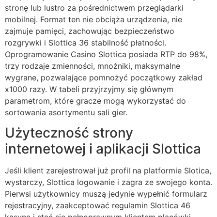
stronę lub lustro za pośrednictwem przeglądarki
mobilnej. Format ten nie obciąża urządzenia, nie
zajmuje pamięci, zachowując bezpieczeństwo
rozgrywki i Slottica 36 stabilność płatności.
Oprogramowanie Casino Slottica posiada RTP do 98%,
trzy rodzaje zmienności, mnożniki, maksymalne
wygrane, pozwalające pomnożyć początkowy zakład
x1000 razy. W tabeli przyjrzyjmy się głównym
parametrom, które gracze mogą wykorzystać do
sortowania asortymentu sali gier.
Użyteczność strony
internetowej i aplikacji Slottica
Jeśli klient zarejestrował już profil na platformie Slotica,
wystarczy, Slottica logowanie i zagra ze swojego konta.
Pierwsi użytkownicy muszą jedynie wypełnić formularz
rejestracyjny, zaakceptować regulamin Slottica 46
kasyna i stać się pełnoprawnym klientem placówki.