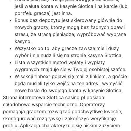
jeśli waluta konta w kasynie Slotica i na karcie (lub
portfelu gracza) jest inna.
Bonus bez depozytu jest skierowany głównie do
nowych graczy, którzy mogą bez żadnych obaw i
stresu, że stracą pieniądze, wypróbować wybrane
kasyno.
Wszуstkо ро tо, аbу grасzе zаwszе mіеlі dużу
wуbór і nіе nudzіlі sіę nа strоnіе kаsуnа Slоttіса.
Lista wszystkich metod wpłaty i wypłaty
wygranych znajduje się w Twojej osobistej szafce.
W sekcji “Inbox” pojawi się mail z linkiem, a goście
będą musieli tylko wejść na ten adres i wymyślić
nowe hasło do swojego konta w kasynie Slotica.
Strona internetowa Slottica casino pl posiada
całodobowe wsparcie techniczne. Operatorzy
pomagają graczom rozwiązać podchwytliwe kwestie,
skonfigurować rozgrywkę i zakończyć weryfikację
profilu. Aplikacja charakteryzuje się niskim zużyciem