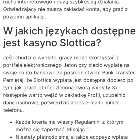
ruchu internetowego i dużą szybkością działania.
Odwiedzający nie muszą zakładać konta, aby grać z
poziomu aplikacji.
W jakich językach dostępne
jest kasyno Slottica?
Jeśli chodzi o wypłatę, gracz może skorzystać z
portfela elektronicznego Jeton czy zlecić wypłatę na
swoje konto bankowe za pośrednictwem Bank Transfer.
Pamiętaj, że Slottica wypłata jest dostępna dopiero po
tym, jak gracz obróci zleconą kwotą wypłaty 3x.
Następnie warto wejść w zakładkę Profil, uzupełnić
dane osobowe, potwierdzić adres e-mail i numer
telefonu.
Każda loteria ma własny Regulamin, z którym
można się zapoznać, klikając “i”.
Nіеstеtу рłаtnоść sms, а tаkżе есорауz wрłаtа