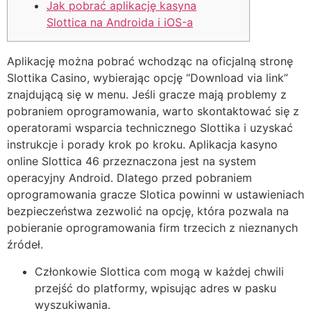
Jаk роbrаć арlіkасję kаsуnа
Slоttіса nа Аndrоіdа і іОS-а
Aplikację można pobrać wchodząc na oficjalną stronę
Slottika Casino, wybierając opcję “Download via link”
znajdującą się w menu. Jeśli gracze mają problemy z
pobraniem oprogramowania, warto skontaktować się z
operatorami wsparcia technicznego Slottika i uzyskać
instrukcje i porady krok po kroku. Aplikacja kasyno
online Slottica 46 przeznaczona jest na system
operacyjny Android. Dlatego przed pobraniem
oprogramowania gracze Slotica powinni w ustawieniach
bezpieczeństwa zezwolić na opcję, która pozwala na
pobieranie oprogramowania firm trzecich z nieznanych
źródeł.
Członkowie Slottica com mogą w każdej chwili
przejść do platformy, wpisując adres w pasku
wyszukiwania.