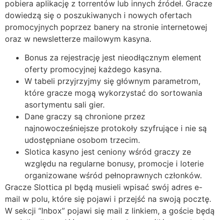
pobiera aplikację z torrentów lub innych źródeł. Gracze
dowiedzą się o poszukiwanych i nowych ofertach
promocyjnych poprzez banery na stronie internetowej
oraz w newsletterze mailowym kasyna.
Bonus za rejestrację jest nieodłącznym element
oferty promocyjnej każdego kasyna.
W tabeli przyjrzyjmy się głównym parametrom,
które gracze mogą wykorzystać do sortowania
asortymentu sali gier.
Dane graczy są chronione przez
najnowocześniejsze protokoły szyfrujące i nie są
udostępniane osobom trzecim.
Slotica kasyno jest ceniony wśród graczy ze
względu na regularne bonusy, promocje i loterie
organizowane wśród pełnoprawnych członków.
Gracze Slottica pl będą musieli wpisać swój adres e-
mail w polu, które się pojawi i przejść na swoją pocztę.
W sekcji “Inbox” pojawi się mail z linkiem, a goście będą