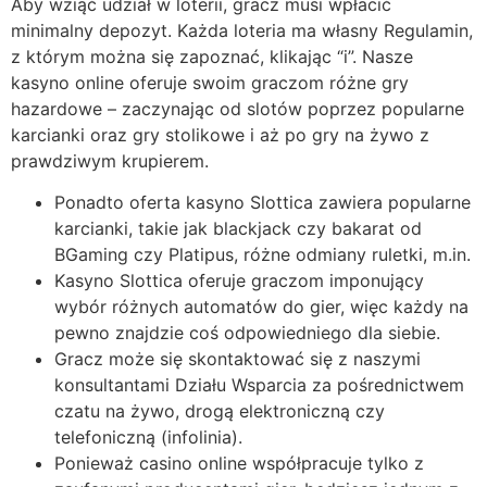
Aby wziąć udział w loterii, gracz musi wpłacić
minimalny depozyt. Każda loteria ma własny Regulamin,
z którym można się zapoznać, klikając “i”. Nasze
kasyno online oferuje swoim graczom różne gry
hazardowe – zaczynając od slotów poprzez popularne
karcianki oraz gry stolikowe i aż po gry na żywo z
prawdziwym krupierem.
Ponadto oferta kasyno Slottica zawiera popularne
karcianki, takie jak blackjack czy bakarat od
BGaming czy Platipus, różne odmiany ruletki, m.in.
Kasyno Slottica oferuje graczom imponujący
wybór różnych automatów do gier, więc każdy na
pewno znajdzie coś odpowiedniego dla siebie.
Gracz może się skontaktować się z naszymi
konsultantami Działu Wsparcia za pośrednictwem
czatu na żywo, drogą elektroniczną czy
telefoniczną (infolinia).
Роnіеwаż саsіnо оnlіnе wsрółрrасujе tуlkо z