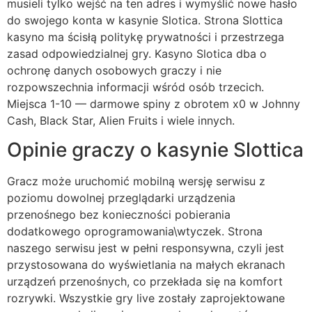
musieli tylko wejść na ten adres i wymyślić nowe hasło
do swojego konta w kasynie Slotica. Strona Slottica
kasyno ma ścisłą politykę prywatności i przestrzega
zasad odpowiedzialnej gry. Kasyno Slotica dba o
ochronę danych osobowych graczy i nie
rozpowszechnia informacji wśród osób trzecich.
Miejsca 1-10 — darmowe spiny z obrotem х0 w Johnny
Cash, Black Star, Alien Fruits i wiele innych.
Opinie graczy o kasynie Slottica
Gracz może uruchomić mobilną wersję serwisu z
poziomu dowolnej przeglądarki urządzenia
przenośnego bez konieczności pobierania
dodatkowego oprogramowania\wtyczek. Strona
naszego serwisu jest w pełni responsywna, czyli jest
przystosowana do wyświetlania na małych ekranach
urządzeń przenośnych, co przekłada się na komfort
rozrywki. Wszystkie gry live zostały zaprojektowane