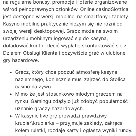
na regularne bonusy, promocje i loterie organizowane
wśród pełnoprawnych członków. Online casinoSlottica
jest dostępne w wersji mobilnej na smartfony i tablety.
Kasyno mobilne praktycznie niczym się nie różni od
swojej wersji desktopowej. Gracz może na swoim
urządzeniu mobilnym logować się do kasyna,
doładować konto, zlecić wypłatę, skontaktować się z
Działem Obsługi Klienta i oczywiście grać w ulubione
gry hazardowe.
Gracz, który chce poczuć atmosferę kasyna
naziemnego, koniecznie musi zajrzeć do Stolica
casino na żywo.
Mimo że jest stosunkowo młodym graczem na
rynku iGamingu zdążyło już zdobyć popularność i
uznanie graczy hazardowych.
W kasynie live grę prowadzi prawdziwy
krupier\krupierka – przyjmuje zakłady, zakręca
kołem ruletki, rozdaje karty i ogłasza wyniki rundy.