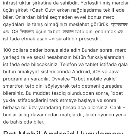
infrastruktur şirkətinə də sahibdir. Yerləşdirilmiş mərclər
üçün şirkət «Cash Out» erkən nağdlaşdırma təklif edə
bilər. Onlardan birini seçmədən əvvəl bonus mərc
qaydaları ilə tanış olmağınızı məsləhət görürük. অ্যান্ড্রয়েড
এবং iOS সিহাজলার üçün 1xbet মোবাইল tətbiqini endirmək এবং
istifadə etmək asan এবং sürətli bir prosesdir.
100 dollara qədər bonus əldə edin Bundan sonra, mərc
yerləşdirə və şəxsi hesabınızın bütün funksiyalarından
istifadə edə biləcəksiniz. Telefon və tablet istifadə qala
bütün əməliyyat sistemlərində Android, iOS və Java
proqramları yaradılır. Əvvəlcə “1xbet mobile yukle”
smartfon tətbiqini söyləyərək tətbiqetməni quraşdıra
bilərsiniz. Bu müddət təsdiq olunduqdan sonra, 1xbet
yukle istifadəçilərini tərk etməyə başlaya və sonra
birbaşa bir üzv yaradaraq hesab aça bilərsiniz. Canlı –
bunlar artıq davam edən matçlardır, lakin oyunçu yenə
də bahis edə bilər.