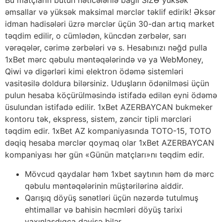
Bu matçların bütün nəticələrilə bağlı SİZƏ yüksək
əmsallar və yüksək maksimal mərclər təklif edirik! Əksər
idman hadisələri üzrə mərclər üçün 30-dan artıq market
təqdim edilir, o cümlədən, küncdən zərbələr, sarı
vərəqələr, cərimə zərbələri və s. Hesabınızı nəğd pulla
1xBet mərc qəbulu məntəqələrində və ya WebMoney,
Qiwi və digərləri kimi elektron ödəmə sistemləri
vasitəsilə doldura bilərsiniz. Uduşların ödənilməsi üçün
pulun hesaba köçürülməsində istifadə edilən eyni ödəmə
üsulundan istifadə edilir. 1xBet AZERBAYCAN bukmeker
kontoru tək, ekspress, sistem, zəncir tipli mərcləri
təqdim edir. 1xBet AZ kompaniyasında TOTO-15, TOTO
dəqiq hesaba mərclər qoymaq olar 1xBet AZERBAYCAN
kompaniyası hər gün «Günün matçları»nı təqdim edir.
Mövcud qaydalar həm 1xbet saytının həm də mərc
qəbulu məntəqələrinin müştərilərinə aiddir.
Qarışıq döyüş sənətləri üçün nəzərdə tutulmuş
ehtimallar və bahisin həcmləri döyüş tarixi
yaxınlaşdıqca dəyişə bilər.