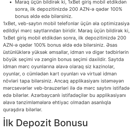
Maraq üçün bildirək ki, 1xBet giriş mobil etdikdən
sonra, ilk depozitinizdə 200 AZN-ə qədər 100%
bonus əldə edə bilərsiniz.
1xBet, veb-saytın mobil telefonlar üçün əla optimizasiya
edildiyi mərc saytlarından biridir. Maraq üçün bildirək ki,
1xBet giriş mobil etdikdən sonra, ilk depozitinizdə 200
AZN-ə qədər 100% bonus əldə edə bilərsiniz. Əsas
üstünlüklərə yüksək əmsallar, idman və digər tədbirlərin
böyük seçimi və zəngin bonus seçimi daxildir. Saytda
idman mərc oyunlarına əlavə olaraq siz kazinolar,
oyunlar, o cümlədən kart oyunları və virtual idman
növləri tapa bilərsiniz. Ancaq applikasiyanı istəməyən
mərcsevərlər veb-brauzerləri ilə də mərc saytını istifadə
edə bilərlər. Azərbaycanlı istifadəçilər bu applikasiyanı
əlavə tənzimləmələrə ehtiyac olmadan asanlıqla
quraşdıra bilərlər.
İlk Depozit Bonusu