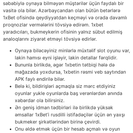
səbəbiylə oynaya bilməyən müştərilər üçün faydalı bir
vasitə ola bilər. Azərbaycandan olan bütün betərlərə
1xBet ofisində qeydiyyatdan keçməyi və orada davamlı
proqnozlar vermələrini tövsiyə edirəm. 1xbet
yaradıcıları, bukmeykerin ofisinin yalnız sübut edilmiş
analoqlarını ziyarət etməyi tövsiyə edirlər.
Oynaya biləcəyiniz minlərlə müxtəlif slot oyunu var,
lakin hamısı eyni işləyir, lakin detallar fərqlidir.
Bununla birlikdə, əgər 1xbetin tətbiqi hələ də
mağazada yoxdursa, 1xbetin rəsmi veb saytından
APK faylı endirilə bilər.
Belə ki, bildirişləri açmaqla siz mərc etdiyiniz
oyunlar yukle oyunlarda baş verənlərdən anında
xəbərdar ola bilirsiniz.
Ən geniş idman tədbirləri ilə birlikdə yüksək
əmsallar 1xBet’i rusdilli istifadəçilər üçün ən yaxşı
bukmeker şirkətlərindən birinə çevirdi.
Onu əldə etmək üçün bir hesab açmalı və oyun