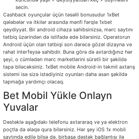
secin.
Cashback oyunçular üçün təsəlli bonusudur 1xBet
qələbələr və itkilər arasında mənfi fərqlə 1xbet
qeydiyyat. Bir android cihaza sahibsinizsə, mərc saytını
tətbiq üzərindən də istifadə edə bilərsiniz. Operatorun
Android üçün olan tətbiqi son dərəcə gözəl dizayna və
rahat interfeysə sahibdir. Buna görə də axtardığınız hər
şeyi, o cümlədən mərc marketlərini sürətli bir şəkildə
tapa biləcəksiniz. 1xBet mobile Android-in təkmil axtarış
sistemi isə sizə istədiyiniz oyunları daha asan şəkildə
tapmağa yardımçı olacaq.
Bet Mobil Yükle Onlayn
Yuvalar
Dəstəklə aşağıdakı telefonu axtararaq və ya elektron
poçtla da əlaqə qura bilərsiniz. Hər şey iOS 1x mobil
saytında edilə bilsə də, birbaşa dəstək bağlantısı ilə