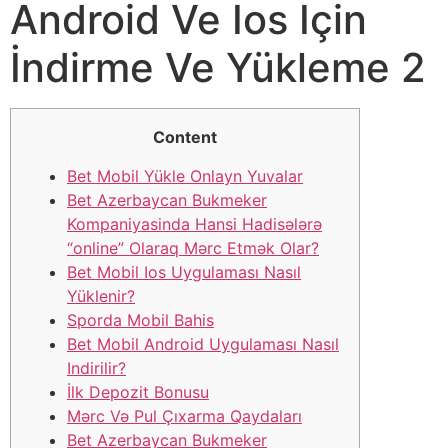
Android Ve Ios Için
İndirme Ve Yükleme 2
Content
Bet Mobil Yükle Onlayn Yuvalar
Bet Azerbaycan Bukmeker
Kompaniyasinda Hansi Hadisələrə
“online” Olaraq Mərc Etmək Olar?
Bet Mobil Ios Uygulaması Nasıl
Yüklenir?
Sporda Mobil Bahis
Bet Mobil Android Uygulaması Nasıl
Indirilir?
İlk Depozit Bonusu
Mərc Və Pul Çıxarma Qaydaları
Bet Azerbaycan Bukmeker