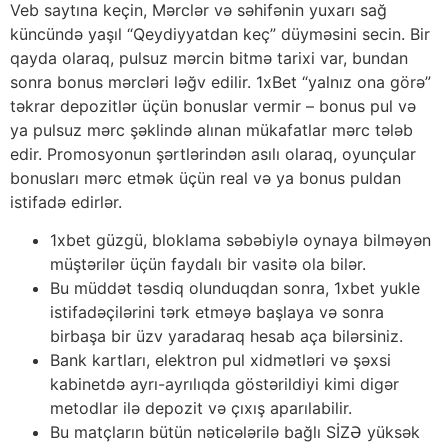
Veb saytına keçin, Mərclər və səhifənin yuxarı sağ
küncündə yaşıl “Qeydiyyatdan keç” düyməsini secin. Bir
qayda olaraq, pulsuz mərcin bitmə tarixi var, bundan
sonra bonus mərcləri ləğv edilir. 1xBet “yalnız ona görə”
təkrar depozitlər üçün bonuslar vermir – bonus pul və
ya pulsuz mərc şəklində alınan mükafatlar mərc tələb
edir. Promosyonun şərtlərindən asılı olaraq, oyunçular
bonusları mərc etmək üçün real və ya bonus puldan
istifadə edirlər.
1xbet güzgü, bloklama səbəbiylə oynaya bilməyən
müştərilər üçün faydalı bir vasitə ola bilər.
Bu müddət təsdiq olunduqdan sonra, 1xbet yukle
istifadəçilərini tərk etməyə başlaya və sonra
birbaşa bir üzv yaradaraq hesab aça bilərsiniz.
Bank kartları, elektron pul xidmətləri və şəxsi
kabinetdə ayrı-ayrılıqda göstərildiyi kimi digər
metodlar ilə depozit və çıxış aparılabilir.
Bu matçların bütün nəticələrilə bağlı SİZƏ yüksək