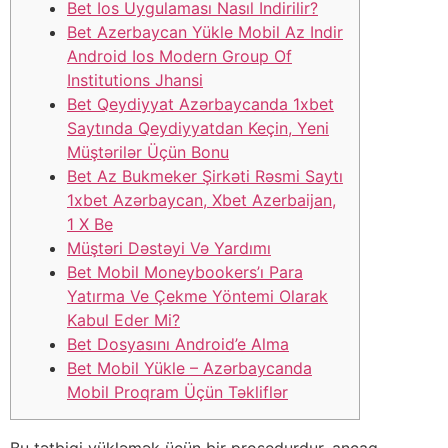
Bet Ios Uygulaması Nasıl Indirilir?
Bet Azerbaycan Yükle Mobil Az Indir
Android Ios Modern Group Of
Institutions Jhansi
Bet Qeydiyyat Azərbaycanda 1xbet
Saytında Qeydiyyatdan Keçin, Yeni
Müştərilər Üçün Bonu
Bet Az Bukmeker Şirkəti Rəsmi Saytı
1xbet Azərbaycan, Xbet Azerbaijan,
1 X Be
Müştəri Dəstəyi Və Yardımı
Bet Mobil Moneybookers’ı Para
Yatırma Ve Çekme Yöntemi Olarak
Kabul Eder Mi?
Bet Dosyasını Android’e Alma
Bet Mobil Yükle – Azərbaycanda
Mobil Proqram Üçün Təkliflər