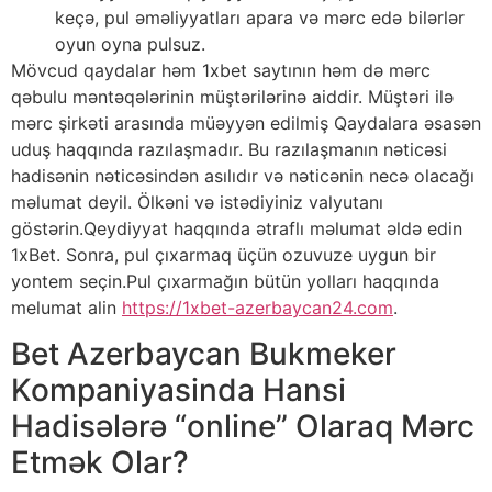
keçə, pul əməliyyatları apara və mərc edə bilərlər
oyun oyna pulsuz.
Mövcud qaydalar həm 1xbet saytının həm də mərc
qəbulu məntəqələrinin müştərilərinə aiddir. Müştəri ilə
mərc şirkəti arasında müəyyən edilmiş Qaydalara əsasən
uduş haqqında razılaşmadır. Bu razılaşmanın nəticəsi
hadisənin nəticəsindən asılıdır və nəticənin necə olacağı
məlumat deyil. Ölkəni və istədiyiniz valyutanı
göstərin.Qeydiyyat haqqında ətraflı məlumat əldə edin
1xBet. Sonra, pul çıxarmaq üçün ozuvuze uygun bir
yontem seçin.Pul çıxarmağın bütün yolları haqqında
melumat alin
https://1xbet-azerbaycan24.com
.
Bet Azerbaycan Bukmeker
Kompaniyasinda Hansi
Hadisələrə “online” Olaraq Mərc
Etmək Olar?