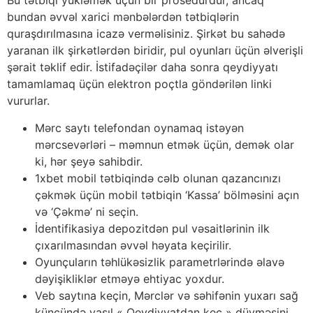
Bu tətbiqi yükləmək üçün bir prosedurdur, ancaq
bundan əvvəl xarici mənbələrdən tətbiqlərin
quraşdırılmasına icazə verməlisiniz. Şirkət bu sahədə
yaranan ilk şirkətlərdən biridir, pul oyunları üçün əlverişli
şərait təklif edir. İstifadəçilər daha sonra qeydiyyatı
tamamlamaq üçün elektron poçtla göndərilən linki
vururlar.
Mərc saytı telefondan oynamaq istəyən
mərcsevərləri – məmnun etmək üçün, demək olar
ki, hər şeyə sahibdir.
1xbet mobil tətbiqində cəlb olunan qazancınızı
çəkmək üçün mobil tətbiqin ‘Kassa’ bölməsini açın
və ‘Çəkmə’ ni seçin.
İdentifikasiya depozitdən pul vəsaitlərinin ilk
çıxarılmasından əvvəl həyata keçirilir.
Oyunçuların təhlükəsizlik parametrlərində əlavə
dəyişikliklər etməyə ehtiyac yoxdur.
Veb saytına keçin, Mərclər və səhifənin yuxarı sağ
küncündə yaşıl « Qeydiyyatdan keç » düyməsini