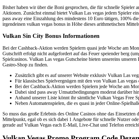
Bisher haben wir über die Boni gesprochen, die für schnelle Spieler a
Aktionen. Zunächst einmal bietet Vulkan Las vegas jedem Spieler ein
pass away eine Einzahlung des mindestens 10 Euro tätigen, 100% dies
irgendeinen vulkan vegas bonus in Höhe dieses arithmetischen Mittel
Vulkan Sin City Bonus Informationen
Bei der Cashback-Aktion werden Spielern quasi jede Woche am Monta
Gutschrift erfolgt nicht aufgefordert auf das Feuer speiender berg (u
Spielcasinos. Vulkan Las vegas Gutscheine bieten unsereins unseren L
Gastro-Shop zu finden.
Zusätzlich gibt es auf unserer Website exklusiv Vulkan Las veg
Für klassisches Spielvergnügen mit den von Vulkan Las vegas e
Bei der Cashback-Aktion werden Spielern jede Woche am Monta
Dabei sind pass away Umsatzbedingungen moderat darüber hinau
Anhand unserer Liste könnt ihr sämtliche Vulkan Vegas Free S
Neben Automatenspielen, die es quasi in jeder Online-Spielhalle
So muss das große Erlebnis des Online Casinos ohne das Einsetzten d
Mittelpunkt, egal ob es sich dabei 1 Angebote für schnelle Nutzer o
gerade auf Vulkan Vegas each E-Mail, Live-Chat und Telefon erreich
Vulkan Vegas Promo Program Code Dezem