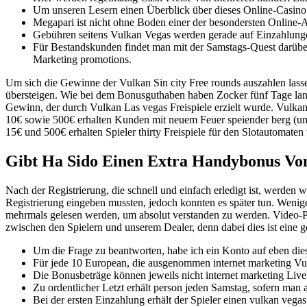
Um unseren Lesern einen Überblick über dieses Online-Casino ü
Megapari ist nicht ohne Boden einer der besondersten Online-A
Gebühren seitens Vulkan Vegas werden gerade auf Einzahlunge
Für Bestandskunden findet man mit der Samstags-Quest darübe
Marketing promotions.
Um sich die Gewinne der Vulkan Sin city Free rounds auszahlen lass
übersteigen. Wie bei dem Bonusguthaben haben Zocker fünf Tage lang
Gewinn, der durch Vulkan Las vegas Freispiele erzielt wurde. Vulka
10€ sowie 500€ erhalten Kunden mit neuem Feuer speiender berg (um
15€ und 500€ erhalten Spieler thirty Freispiele für den Slotautomate
Gibt Ha Sido Einen Extra Handybonus Vo
Nach der Registrierung, die schnell und einfach erledigt ist, werde
Registrierung eingeben mussten, jedoch konnten es später tun. Wenige
mehrmals gelesen werden, um absolut verstanden zu werden. Video-Pok
zwischen den Spielern und unserem Dealer, denn dabei dies ist eine
Um die Frage zu beantworten, habe ich ein Konto auf eben dieser
Für jede 10 European, die ausgenommen internet marketing Vulk
Die Bonusbeträge können jeweils nicht internet marketing Liv
Zu ordentlicher Letzt erhält person jeden Samstag, sofern man
Bei der ersten Einzahlung erhält der Spieler einen vulkan veg