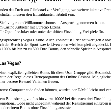
den das Dreh am Glücksrad zur Verfügung, wo weitere lukrative Prei
rhalten, müssen drei Einzahlungen getätigt sein.
n Sie living room Willkommensbonus in Anspruch genommen haben.
esem Casino Anbieter mit Curacao Lizenz.
r Open fire Joker oder unter der dritten Einzahlung Freispiele für.
ngssprachlich) Vegas Casino. Auch Yonibet ist 1 der neuwertigen Anbi
uch der Bereich der Sport- sowie Livewetten wird komplett abgedeckt. 
in 100% bis hin zu zu 500 Euro Bonus, den schnelle Spieler in Anspruc
Las Vegas?
keinen expliziten geliebten Bonus für diese User-Gruppe gibt. Bestand
st in der Regel dieses Treueprogramm des Online Casinos. Mit jegliche
mer bessere Reward Varianten freuen.
omo Computer code finden können, wurden per E-Mail leicht und verstä
 Bonusbetrag von bis hin zu zu 1000€ bei die ersten drei Einzahlung
romotional Code nicht unbedingt während der Registrierung eingeben mu
 oder einem Bonus ohne Einzahlung austesten.