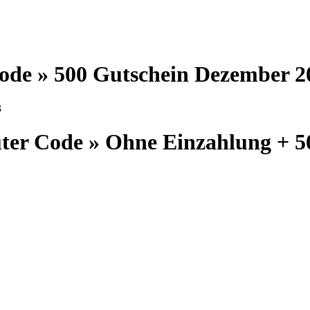
ode » 500 Gutschein Dezember 2
3
er Code » Ohne Einzahlung + 50