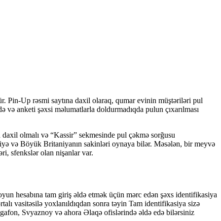
 Pin-Up rəsmi saytına daxil olaraq, qumar evinin müştəriləri pul
dikdə və anketi şəxsi məlumatlarla doldurmadıqda pulun çıxarılması
za daxil olmalı və “Kassir” sekmesinde pul çəkmə sorğusu
iyə və Böyük Britaniyanın sakinləri oynaya bilər. Məsələn, bir meyvə
ri, sfenkslər olan nişanlar var.
yun hesabına tam giriş əldə etmək üçün mərc edən şəxs identifikasiya
talı vasitəsilə yoxlanıldıqdan sonra təyin Tam identifikasiya sizə
afon, Svyaznoy və ahora Əlaqə ofislərində əldə edə bilərsiniz