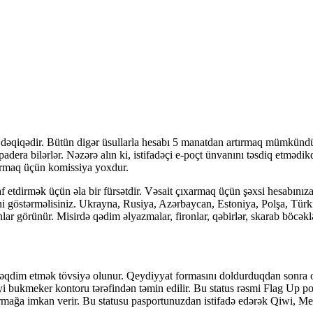
əqiqədir. Bütün digər üsullarla hesabı 5 manatdan artırmaq mümkündür.
tapadera bilərlər. Nəzərə alın ki, istifadəçi e-poçt ünvanını təsdiq etmə
xarmaq üçün komissiya yoxdur.
f etdirmək üçün əla bir fürsətdir. Vəsait çıxarmaq üçün şəxsi hesabını
i göstərməlisiniz. Ukrayna, Rusiya, Azərbaycan, Estoniya, Polşa, Türk
nlar görünür. Misirdə qədim əlyazmalar, fironlar, qəbirlər, skarab böcəklə
 təqdim etmək tövsiyə olunur. Qeydiyyat formasını doldurduqdan sonra o
yi bukmeker kontoru tərəfindən təmin edilir. Bu status rəsmi Flag Up por
rmağa imkan verir. Bu statusu pasportunuzdan istifadə edərək Qiwi, Meg