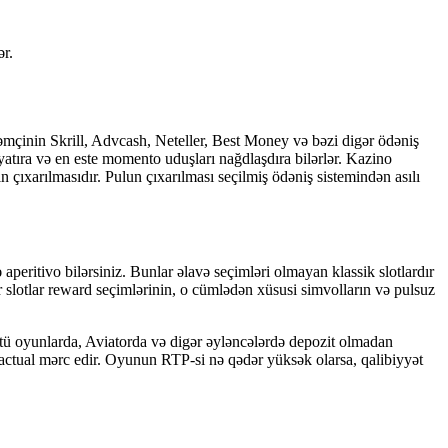
ər.
həmçinin Skrill, Advcash, Neteller, Best Money və bəzi digər ödəniş
yatıra və en este momento uduşları nağdlaşdıra bilərlər. Kazino
 çıxarılmasıdır. Pulun çıxarılması seçilmiş ödəniş sistemindən asılı
aperitivo bilərsiniz. Bunlar əlavə seçimləri olmayan klassik slotlardır
r slotlar reward seçimlərinin, o cümlədən xüsusi simvolların və pulsuz
lüstü oyunlarda, Aviatorda və digər əyləncələrdə depozit olmadan
actual mərc edir. Oyunun RTP-si nə qədər yüksək olarsa, qalibiyyət