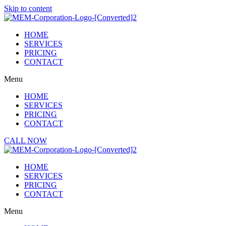
Skip to content
HOME
SERVICES
PRICING
CONTACT
Menu
HOME
SERVICES
PRICING
CONTACT
CALL NOW
HOME
SERVICES
PRICING
CONTACT
Menu