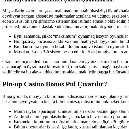
Müştərilərin və onların şəxsi məlumatlarının təhlükəsizliyi ilk növbədə 
qeydiyyat zamanı göstərdiyi məlumatlar açıqlana və üçüncü şəxslərə ve
edən xüsusi onlayn şifrələmə sistemindən istifadə etməklə əldə edilir
protected] ünvanında dəstək xidmətinə müvafiq məktub göndərməlisin
Eyni zamanda, şirkət “maksimum” oynamaq istəyən oyunçular üçü
Bu, qəza əyləncəsinə aiddir və onun mahiyyəti təyyarənin hün
Bundan sonra oyunçu hesabı doldurmaq və istənilən oyun slotla
Məsələn, 5-dən 3-ü sistem hesab edir ki, 5 akkumulyatordan ən 
Orada oyunçu added bonus kodunu daxil etməyiniz lazım olan bir for
qazanacağını öyrənməsi kifayətdir ki, onu sakitcə oynamağa başlasın 
təklif edir və bu əlavə added bonus əldə etmək üçün başqa bir fürsətdir
Pin-up Casino Bonus Pul Çıxarılır?
Buna görə də, müəyyən bir idman hadisəsinə mərc etməyi planlaşdırırs
hesabını qeydiyyatdan keçirə bilmirsinizsə, müştərinin bukmeker kon
Mənfi rəylər tapacaqsınız, ancaq onları özləri kazino qaydaların
Android üçün uyğunlaşdırılmış cihazların həvəskarları proqram
Bukmeker kontorunun müştərilərinə mərc etmək üçün 30 gün vax
Bütün operatorlar ixtisaslı işçilərdir, xüsusi təlimlərdən keçirl