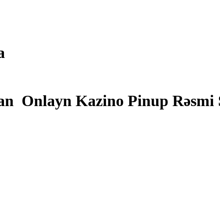
a
an ️ Onlayn Kazino Pinup Rəsmi 