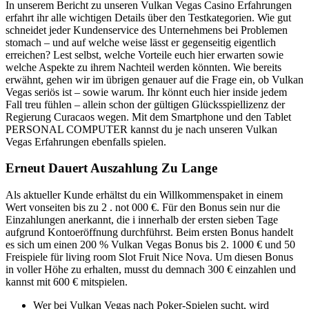
In unserem Bericht zu unseren Vulkan Vegas Casino Erfahrungen
erfahrt ihr alle wichtigen Details über den Testkategorien. Wie gut
schneidet jeder Kundenservice des Unternehmens bei Problemen
stomach – und auf welche weise lässt er gegenseitig eigentlich
erreichen? Lest selbst, welche Vorteile euch hier erwarten sowie
welche Aspekte zu ihrem Nachteil werden könnten. Wie bereits
erwähnt, gehen wir im übrigen genauer auf die Frage ein, ob Vulkan
Vegas seriös ist – sowie warum. Ihr könnt euch hier inside jedem
Fall treu fühlen – allein schon der gültigen Glücksspiellizenz der
Regierung Curacaos wegen. Mit dem Smartphone und den Tablet
PERSONAL COMPUTER kannst du je nach unseren Vulkan
Vegas Erfahrungen ebenfalls spielen.
Erneut Dauert Auszahlung Zu Lange
Als aktueller Kunde erhältst du ein Willkommenspaket in einem
Wert vonseiten bis zu 2 . not 000 €. Für den Bonus sein nur die
Einzahlungen anerkannt, die i innerhalb der ersten sieben Tage
aufgrund Kontoeröffnung durchführst. Beim ersten Bonus handelt
es sich um einen 200 % Vulkan Vegas Bonus bis 2. 1000 € und 50
Freispiele für living room Slot Fruit Nice Nova. Um diesen Bonus
in voller Höhe zu erhalten, musst du demnach 300 € einzahlen und
kannst mit 600 € mitspielen.
Wer bei Vulkan Vegas nach Poker-Spielen sucht, wird