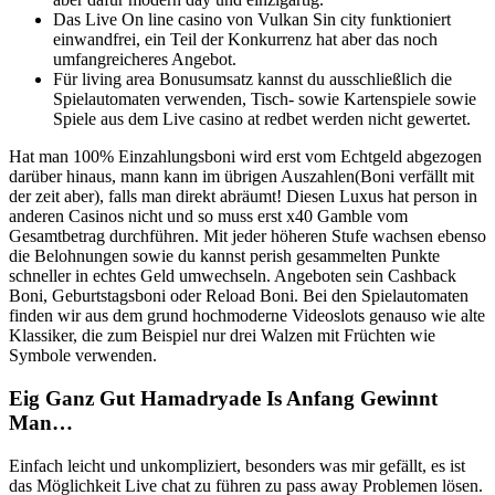
Das Live On line casino von Vulkan Sin city funktioniert
einwandfrei, ein Teil der Konkurrenz hat aber das noch
umfangreicheres Angebot.
Für living area Bonusumsatz kannst du ausschließlich die
Spielautomaten verwenden, Tisch- sowie Kartenspiele sowie
Spiele aus dem Live casino at redbet werden nicht gewertet.
Hat man 100% Einzahlungsboni wird erst vom Echtgeld abgezogen
darüber hinaus, mann kann im übrigen Auszahlen(Boni verfällt mit
der zeit aber), falls man direkt abräumt! Diesen Luxus hat person in
anderen Casinos nicht und so muss erst x40 Gamble vom
Gesamtbetrag durchführen. Mit jeder höheren Stufe wachsen ebenso
die Belohnungen sowie du kannst perish gesammelten Punkte
schneller in echtes Geld umwechseln. Angeboten sein Cashback
Boni, Geburtstagsboni oder Reload Boni. Bei den Spielautomaten
finden wir aus dem grund hochmoderne Videoslots genauso wie alte
Klassiker, die zum Beispiel nur drei Walzen mit Früchten wie
Symbole verwenden.
Eig Ganz Gut Hamadryade Is Anfang Gewinnt
Man…
Einfach leicht und unkompliziert, besonders was mir gefällt, es ist
das Möglichkeit Live chat zu führen zu pass away Problemen lösen.