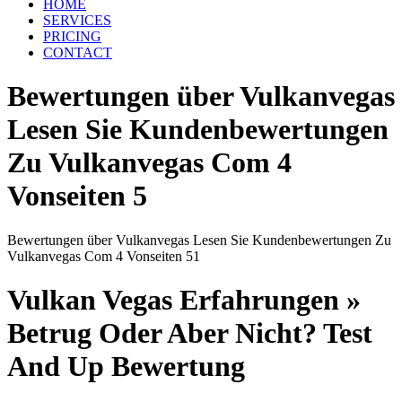
HOME
SERVICES
PRICING
CONTACT
Bewertungen über Vulkanvegas
Lesen Sie Kundenbewertungen
Zu Vulkanvegas Com 4
Vonseiten 5
Bewertungen über Vulkanvegas Lesen Sie Kundenbewertungen Zu
Vulkanvegas Com 4 Vonseiten 51
Vulkan Vegas Erfahrungen »
Betrug Oder Aber Nicht? Test
And Up Bewertung