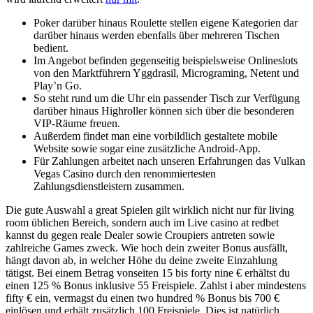
Poker darüber hinaus Roulette stellen eigene Kategorien dar
darüber hinaus werden ebenfalls über mehreren Tischen
bedient.
Im Angebot befinden gegenseitig beispielsweise Onlineslots
von den Marktführern Yggdrasil, Micrograming, Netent und
Play’n Go.
So steht rund um die Uhr ein passender Tisch zur Verfügung
darüber hinaus Highroller können sich über die besonderen
VIP-Räume freuen.
Außerdem findet man eine vorbildlich gestaltete mobile
Website sowie sogar eine zusätzliche Android-App.
Für Zahlungen arbeitet nach unseren Erfahrungen das Vulkan
Vegas Casino durch den renommiertesten
Zahlungsdienstleistern zusammen.
Die gute Auswahl a great Spielen gilt wirklich nicht nur für living
room üblichen Bereich, sondern auch im Live casino at redbet
kannst du gegen reale Dealer sowie Croupiers antreten sowie
zahlreiche Games zweck. Wie hoch dein zweiter Bonus ausfällt,
hängt davon ab, in welcher Höhe du deine zweite Einzahlung
tätigst. Bei einem Betrag vonseiten 15 bis forty nine € erhältst du
einen 125 % Bonus inklusive 55 Freispiele. Zahlst i aber mindestens
fifty € ein, vermagst du einen two hundred % Bonus bis 700 €
einlösen und erhält zusätzlich 100 Freispiele. Dies ist natürlich