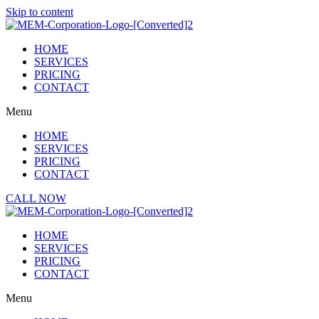
Skip to content
HOME
SERVICES
PRICING
CONTACT
Menu
HOME
SERVICES
PRICING
CONTACT
CALL NOW
HOME
SERVICES
PRICING
CONTACT
Menu