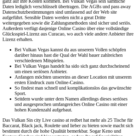
ganz auf ihre Kosten kommen. Bei Vulkan Vegas sein sämtliche
Daten lediglich verschlüsselt übertragen. Die AGBs und pass away
Datenschutzbestimmungen sind umfassend auf der Web site
aufgeführt. Sensible Daten werden nicht a great Dritte
weitergegeben sowie die Zahlungsmethoden sind sicher und seriös.
Außerdem verfügt dasjenige Online Casino über eine vollständige
Glücksspiel-Lizenz aus Curacao, wo auch viele andere Anbieter ihre
Lizenz erhalten.
Bei Vulkan Vegas kannst du aus unserem Vollen schöpfen
darüber hinaus hast die Qual der Wahl bauer zahlreichen
verschiedenen Mitspielen.
Bei Vulkan Vegas handelt ha sido sich ganz durchscheinend
um einen seriösen Anbieter.
Anfangen möchten unsereins an dieser Location mit unserem
ersten Eindruck zum Online-Casino.
So findest man schnell und komplikationslos das gewünschte
Sport.
Seitdem wurde unter dem Namen allerdings dieses seriöses
und ausgesprochen umfangreiches Online Casino mit einer
hohen Kundenzahl aufgebaut.
Das Vulkan Sin city Live casino at redbet hat mehr als 25 Tische für
Baccarat, Black jack, Roulette und lieber zu bieten sowie macht sich
bestimmt durch die hohe Qualität bemerkbar. Sogar Keno und