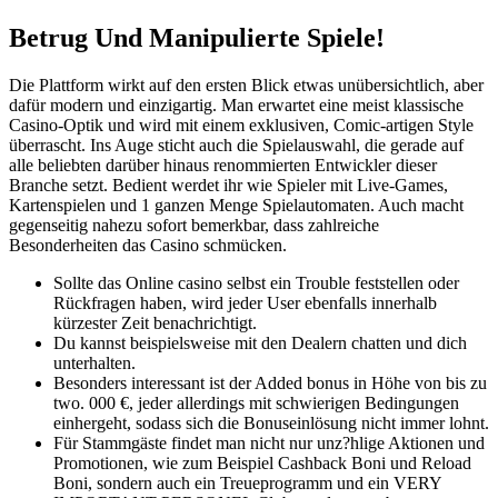
Betrug Und Manipulierte Spiele!
Die Plattform wirkt auf den ersten Blick etwas unübersichtlich, aber
dafür modern und einzigartig. Man erwartet eine meist klassische
Casino-Optik und wird mit einem exklusiven, Comic-artigen Style
überrascht. Ins Auge sticht auch die Spielauswahl, die gerade auf
alle beliebten darüber hinaus renommierten Entwickler dieser
Branche setzt. Bedient werdet ihr wie Spieler mit Live-Games,
Kartenspielen und 1 ganzen Menge Spielautomaten. Auch macht
gegenseitig nahezu sofort bemerkbar, dass zahlreiche
Besonderheiten das Casino schmücken.
Sollte das Online casino selbst ein Trouble feststellen oder
Rückfragen haben, wird jeder User ebenfalls innerhalb
kürzester Zeit benachrichtigt.
Du kannst beispielsweise mit den Dealern chatten und dich
unterhalten.
Besonders interessant ist der Added bonus in Höhe von bis zu
two. 000 €, jeder allerdings mit schwierigen Bedingungen
einhergeht, sodass sich die Bonuseinlösung nicht immer lohnt.
Für Stammgäste findet man nicht nur unz?hlige Aktionen und
Promotionen, wie zum Beispiel Cashback Boni und Reload
Boni, sondern auch ein Treueprogramm und ein VERY