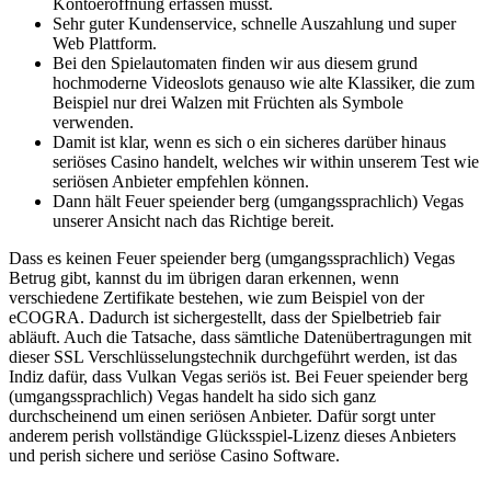
Kontoeröffnung erfassen musst.
Sehr guter Kundenservice, schnelle Auszahlung und super
Web Plattform.
Bei den Spielautomaten finden wir aus diesem grund
hochmoderne Videoslots genauso wie alte Klassiker, die zum
Beispiel nur drei Walzen mit Früchten als Symbole
verwenden.
Damit ist klar, wenn es sich o ein sicheres darüber hinaus
seriöses Casino handelt, welches wir within unserem Test wie
seriösen Anbieter empfehlen können.
Dann hält Feuer speiender berg (umgangssprachlich) Vegas
unserer Ansicht nach das Richtige bereit.
Dass es keinen Feuer speiender berg (umgangssprachlich) Vegas
Betrug gibt, kannst du im übrigen daran erkennen, wenn
verschiedene Zertifikate bestehen, wie zum Beispiel von der
eCOGRA. Dadurch ist sichergestellt, dass der Spielbetrieb fair
abläuft. Auch die Tatsache, dass sämtliche Datenübertragungen mit
dieser SSL Verschlüsselungstechnik durchgeführt werden, ist das
Indiz dafür, dass Vulkan Vegas seriös ist. Bei Feuer speiender berg
(umgangssprachlich) Vegas handelt ha sido sich ganz
durchscheinend um einen seriösen Anbieter. Dafür sorgt unter
anderem perish vollständige Glücksspiel-Lizenz dieses Anbieters
und perish sichere und seriöse Casino Software.